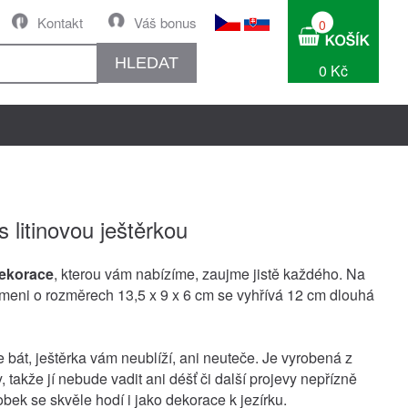
Kontakt
Váš bonus
0
HLEDAT
0 Kč
 litinovou ještěrkou
dekorace
, kterou vám nabízíme, zaujme jistě každého. Na
eni o rozměrech 13,5 x 9 x 6 cm se vyhřívá 12 cm dlouhá
 bát, ještěrka vám neublíží, ani neuteče. Je vyrobená z
iny, takže jí nebude vadit ani déšť či další projevy nepřízně
bek se skvěle hodí i jako dekorace k jezírku.