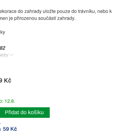
orace do zahrady uložte pouze do trávníku, nebo k
men je přirozenou součástí zahrady.
oky
82
etry
9 Kč
: 12.8.
Přidat do košíku