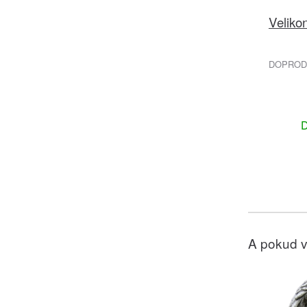
Veliko
DOPRODE
D
A pokud v