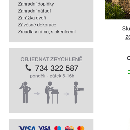
Zahradní doplňky
Zahradní nářadí
Zarážka dveří
Závěsné dekorace
Slu
Zrcadla v rámu, s okenicemi
2
C
D