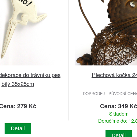
dekorace do trávníku pes
Plechová kočka 
bílý 35x25cm
DOPRODEJ - PŮVODNÍ CENA 
Cena: 279 Kč
Cena: 349 K
Skladem
Doručíme do: 12.8
Detail
Detail