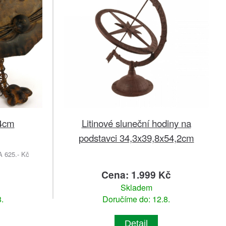
24cm
Litinové sluneční hodiny na
podstavci 34,3x39,8x54,2cm
625.- Kč
č
Cena: 1.999 Kč
Skladem
.
Doručíme do: 12.8.
Detail