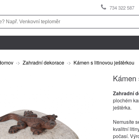
734 322 587
domov
->
Zahradní dekorace
->
Kámen s litinovou ještěrkou
Kámen s
Zahradní 
plochém kam
ještěrka.
Nemusíte se
kvalitní lit
počasí. Výro