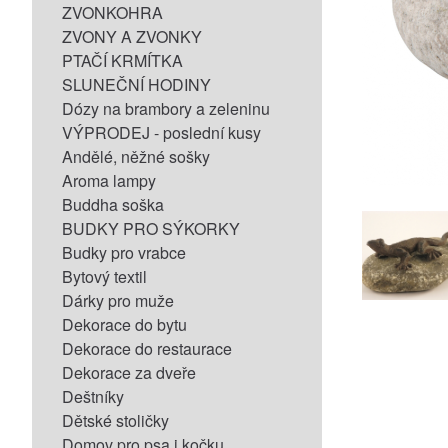
ZVONKOHRA
ZVONY A ZVONKY
PTAČÍ KRMÍTKA
SLUNEČNÍ HODINY
Dózy na brambory a zeleninu
VÝPRODEJ - poslední kusy
Andělé, něžné sošky
Aroma lampy
Buddha soška
BUDKY PRO SÝKORKY
Budky pro vrabce
Bytový textil
Dárky pro muže
Dekorace do bytu
Dekorace do restaurace
Dekorace za dveře
Deštníky
Dětské stoličky
Domov pro psa i kočku