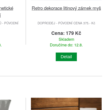
netické
Retro dekorace litinový zámek myš
í
 - PŮVODNÍ
DOPRODEJ - PŮVODNÍ CENA 375.- Kč
č
Cena: 179 Kč
Skladem
.
Doručíme do: 12.8.
Detail