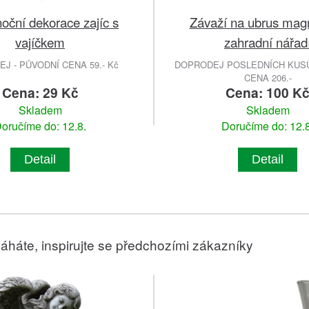
noční dekorace zajíc s
Závaží na ubrus mag
vajíčkem
zahradní nářad
J - PŮVODNÍ CENA 59.- Kč
DOPRODEJ POSLEDNÍCH KUSŮ
CENA 206.-
Cena: 29 Kč
Cena: 100 K
Skladem
Skladem
oručíme do: 12.8.
Doručíme do: 12.8
Detail
Detail
áháte, inspirujte se předchozími zákazníky