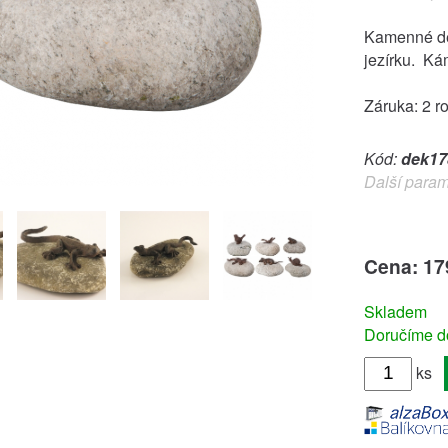
Kamenné dek
jezírku. Ká
Záruka: 2 r
Kód:
dek17
Další param
Cena: 17
Skladem
Doručíme do
ks