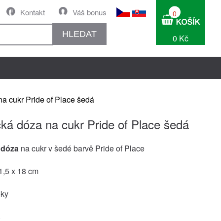
Kontakt
Váš bonus
0
HLEDAT
0 Kč
a cukr Pride of Place šedá
ká dóza na cukr Pride of Place šedá
 dóza
na cukr v šedé barvě Pride of Place
1,5 x 18 cm
oky