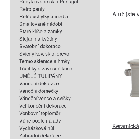
Recyklované sklo Portugal
Retro panty
A už jste v
Retro úchytky a madla
Smaltované nádobí
Staré klíče a zámky
Stojan na květiny
Svatební dekorace
Svícny kov, sklo, dřevo
Termo sklenice a hrnky
Truhlíky a závěsné koše
UMĚLÉ TULIPÁNY
Vánoční dekorace
Vánoční domečky
Vánoční věnce a svíčky
Velikonoční dekorace
Venkovní teploměr
Vůně podle nálady
Keramická
Vycházková hůl
Zahradní dekorace