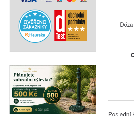
Dóza 
C
Poslední 