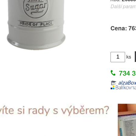
Další param
Cena: 76
ks