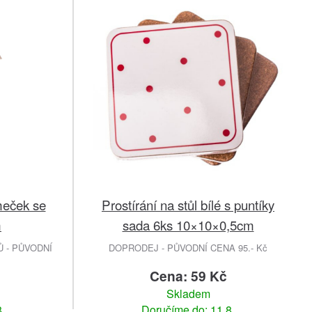
meček se
Prostírání na stůl bílé s puntíky
m
sada 6ks 10×10×0,5cm
 - PŮVODNÍ
DOPRODEJ - PŮVODNÍ CENA 95.- Kč
č
Cena: 59 Kč
Skladem
.
Doručíme do: 11.8.