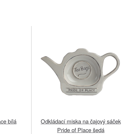
ce bílá
Odkládací miska na čajový sáček
Pride of Place šedá