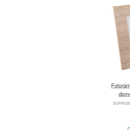
Fotorám
dome
DOPRODEJ
D