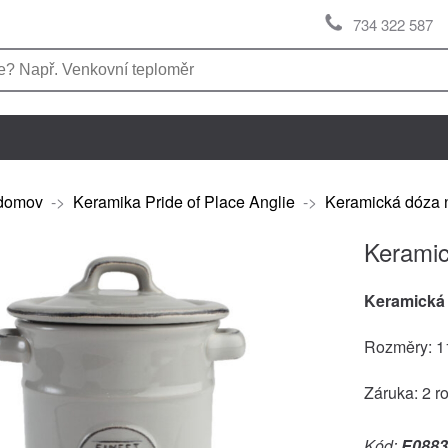
734 322 587
domov
->
Keramika Pride of Place Anglie
->
Keramická dóza n
Keramic
Keramická
Rozměry: 1
Záruka: 2 r
Kód:
E0883