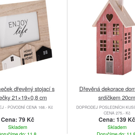
eček dřevěný stojací s
Dřevěná dekorace do
čky 21×19×0,8 cm
srdíčkem 20c
 - PŮVODNÍ CENA 168.- Kč
DOPRODEJ POSLEDNÍCH KUSŮ
CENA 275.- Kč
Cena: 79 Kč
Cena: 139 K
Skladem
Skladem
oručíme do: 11.8.
Doručíme do: 11.8