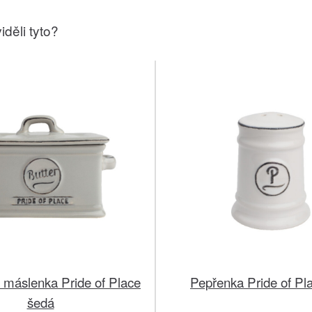
iděli tyto?
 máslenka Pride of Place
Pepřenka Pride of Pla
šedá