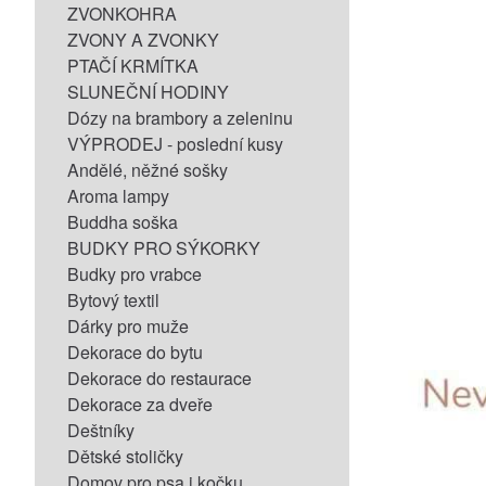
ZVONKOHRA
ZVONY A ZVONKY
PTAČÍ KRMÍTKA
SLUNEČNÍ HODINY
Dózy na brambory a zeleninu
VÝPRODEJ - poslední kusy
Andělé, něžné sošky
Aroma lampy
Buddha soška
BUDKY PRO SÝKORKY
Budky pro vrabce
Bytový textil
Dárky pro muže
Dekorace do bytu
Dekorace do restaurace
Dekorace za dveře
Deštníky
Dětské stoličky
Domov pro psa i kočku