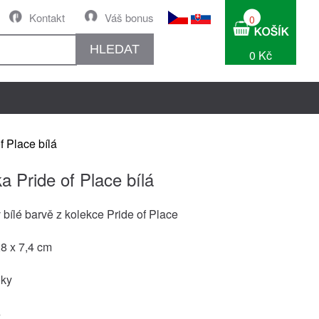
Kontakt
Váš bonus
0
HLEDAT
0 Kč
f Place bílá
a Pride of Place bílá
 bílé barvě z kolekce Pride of Place
8 x 7,4 cm
oky