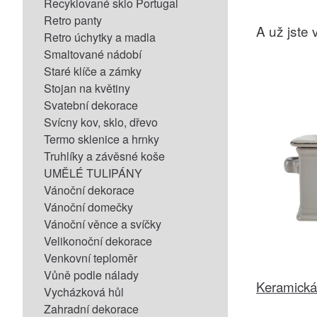
Recyklované sklo Portugal
Retro panty
A už jste v
Retro úchytky a madla
Smaltované nádobí
Staré klíče a zámky
Stojan na květiny
Svatební dekorace
Svícny kov, sklo, dřevo
Termo sklenice a hrnky
Truhlíky a závěsné koše
UMĚLÉ TULIPÁNY
Vánoční dekorace
Vánoční domečky
Vánoční věnce a svíčky
Velikonoční dekorace
Venkovní teploměr
Vůně podle nálady
Keramická
Vycházková hůl
Zahradní dekorace