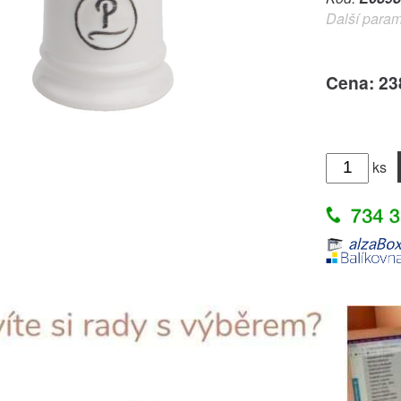
Další param
Cena: 23
ks