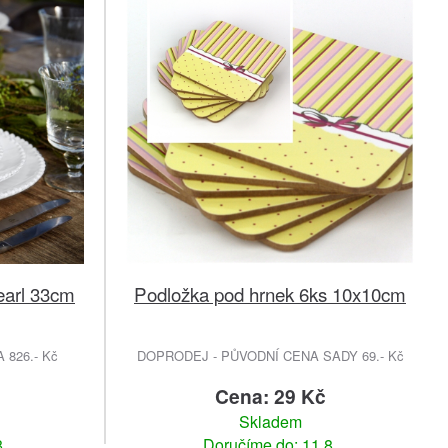
Pearl 33cm
Podložka pod hrnek 6ks 10x10cm
826.- Kč
DOPRODEJ - PŮVODNÍ CENA SADY 69.- Kč
č
Cena: 29 Kč
Skladem
.
Doručíme do: 11.8.