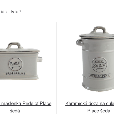
iděli tyto?
 máslenka Pride of Place
Keramická dóza na cukr
šedá
Place šedá