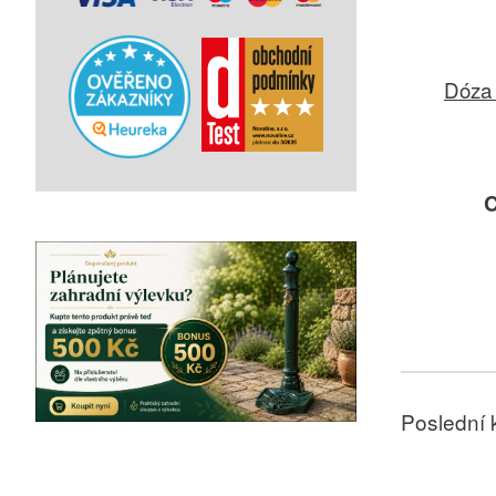
Dóza 
C
Poslední 