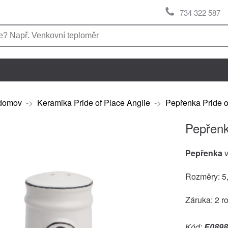
734 322 587
domov
->
Keramika Pride of Place Anglie
->
Pepřenka Pride o
Pepřenk
Pepřenka
v
Rozměry: 5,
Záruka: 2 r
Kód:
E0898