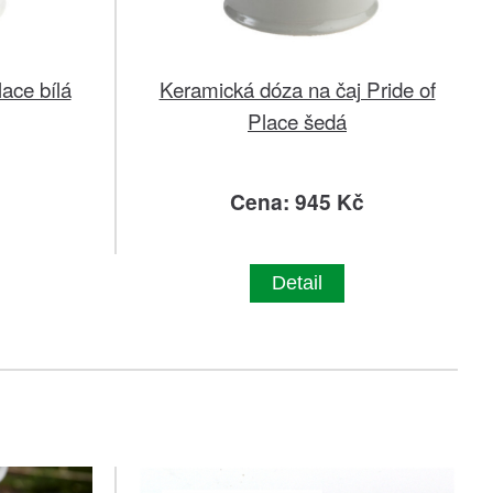
lace bílá
Keramická dóza na čaj Pride of
Place šedá
č
Cena: 945 Kč
Detail