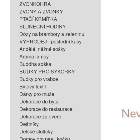
ZVONKOHRA
ZVONY A ZVONKY
PTAČÍ KRMÍTKA
SLUNEČNÍ HODINY
Dózy na brambory a zeleninu
VÝPRODEJ - poslední kusy
Andělé, něžné sošky
Aroma lampy
Buddha soška
BUDKY PRO SÝKORKY
Budky pro vrabce
Bytový textil
Dárky pro muže
Dekorace do bytu
Dekorace do restaurace
Dekorace za dveře
Deštníky
Dětské stoličky
Domov pro psa i kočku