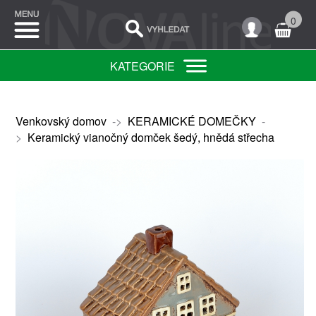
0
KATEGORIE
Venkovský domov
->
KERAMICKÉ DOMEČKY
-
>
Keramický vianočný domček šedý, hnědá střecha