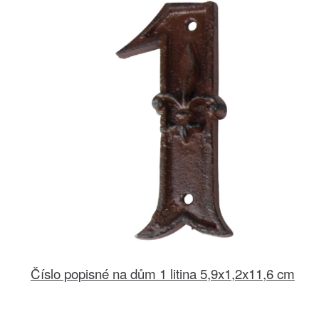
Číslo popisné na dům 1 litina 5,9x1,2x11,6 cm