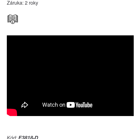
Záruka: 2 roky
Kód:
E3818-D