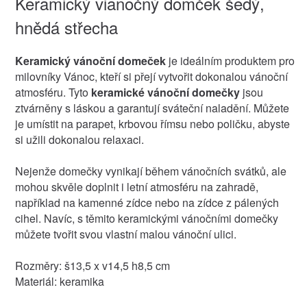
Keramický vianočný domček šedý,
hnědá střecha
Keramický vánoční domeček
je ideálním produktem pro
milovníky Vánoc, kteří si přejí vytvořit dokonalou vánoční
atmosféru. Tyto
keramické vánoční domečky
jsou
ztvárněny s láskou a garantují sváteční naladění. Můžete
je umístit na parapet, krbovou římsu nebo poličku, abyste
si užili dokonalou relaxaci.
Nejenže domečky vynikají během vánočních svátků, ale
mohou skvěle doplnit i letní atmosféru na zahradě,
například na kamenné zídce nebo na zídce z pálených
cihel. Navíc, s těmito keramickými vánočními domečky
můžete tvořit svou vlastní malou vánoční ulici.
Rozměry: š13,5 x v14,5 h8,5 cm
Materiál: keramika