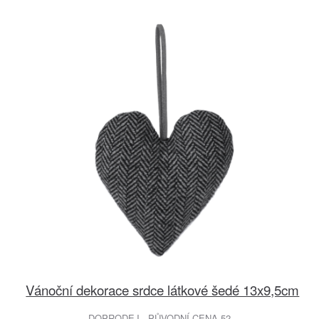
Vánoční dekorace srdce látkové šedé 13x9,5cm
DOPRODEJ - PŮVODNÍ CENA 52,-