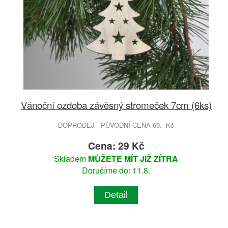
Vánoční ozdoba závěsný stromeček 7cm (6ks)
DOPRODEJ - PŮVODNÍ CENA 69.- Kč
Cena: 29 Kč
Skladem
MŮŽETE MÍT JIŽ ZÍTRA
Doručíme do: 11.8.
Detail