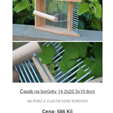
Česák na borůvky 14,2x22,3x10,6cm
NA RYBÍZ A VLASTNÍ KEŘE BORŮVEK
Cena: 586 Kč