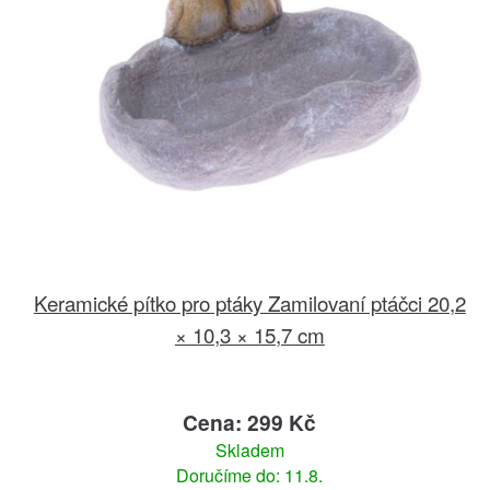
Keramické pítko pro ptáky Zamilovaní ptáčci 20,2
× 10,3 × 15,7 cm
Cena: 299 Kč
Skladem
Doručíme do: 11.8.