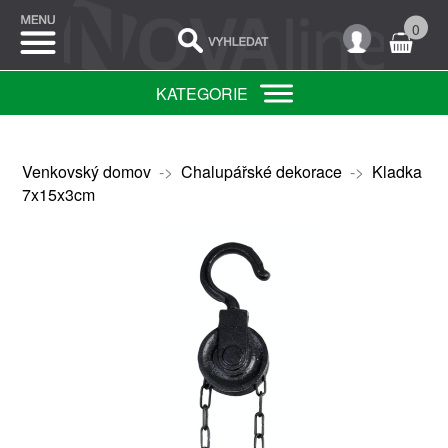
0
KATEGORIE
Venkovský domov
->
Chalupářské dekorace
->
Kladka
7x15x3cm