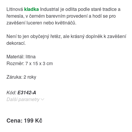
Litinová
kladka
Industrial je odlita podle staré tradice a
řemesla, v černém barevním provedení a hodí se pro
zavěšení luceren nebo květináčů.
Není to jen obyčejný řetěz, ale krásný doplněk k zavěšení
dekorací.
Materiál: litina
Rozměr: 7 x 15 x 3 cm
Záruka: 2 roky
Kód:
E3142-A
Další parametry
Cena: 199 Kč