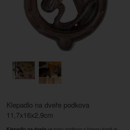
Klepadlo na dveře podkova
11,7x16x2,9cm
Klepadlo na dveře
ve tvaru podkovy s hlavou koně je