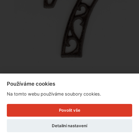
Používáme cookies
Domovní číslo 7 litina 8,8x12cm
Na tomto webu používáme soubory cookies.
Cena: 59 Kč
Povolit vše
Skladem
Doručíme do: 10.8.
Detailní nastavení