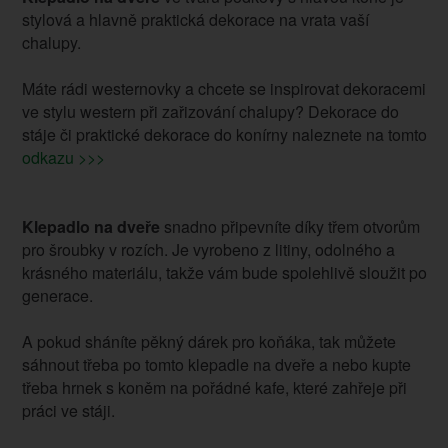
stylová a hlavně praktická dekorace na vrata vaší
chalupy.
Máte rádi westernovky a chcete se inspirovat dekoracemi
ve stylu western při zařizování chalupy? Dekorace do
stáje či praktické dekorace do konírny naleznete na tomto
odkazu >>>
Klepadlo na dveře
snadno připevníte díky třem otvorům
pro šroubky v rozích. Je vyrobeno z litiny, odolného a
krásného materiálu, takže vám bude spolehlivě sloužit po
generace.
A pokud sháníte pěkný dárek pro koňáka, tak můžete
sáhnout třeba po tomto klepadle na dveře a nebo kupte
třeba hrnek s koněm na pořádné kafe, které zahřeje při
práci ve stáji.