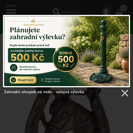
0
KATEGORIE
Venkovský domov
->
Klepadla na dveře
->
Klepadlo na
dveře podkova 11,7x16x2,9cm
Zahradní sloupek na vodu - veřejná výlevka