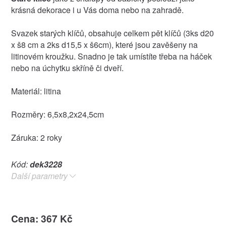
krásná dekorace i u Vás doma nebo na zahradě.
Svazek starých klíčů, obsahuje celkem pět klíčů (3ks d20
x š8 cm a 2ks d15,5 x š6cm), které jsou zavěšeny na
litinovém kroužku. Snadno je tak umístíte třeba na háček
nebo na úchytku skříně či dveří.
Materiál: litina
Rozměry: 6,5x8,2x24,5cm
Záruka: 2 roky
Kód:
dek3228
Další parametry
Cena: 367 Kč