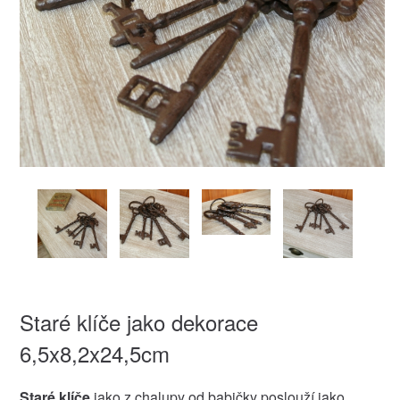
Staré klíče jako dekorace
6,5x8,2x24,5cm
Staré klíče
jako z chalupy od babičky poslouží jako