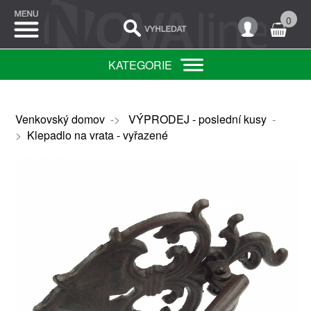
0
KATEGORIE
Venkovský domov
->
VÝPRODEJ - poslední kusy
-
>
Klepadlo na vrata - vyřazené