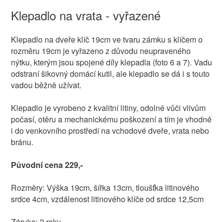
Klepadlo na vrata - vyřazené
Klepadlo na dveře klíč 19cm ve tvaru zámku s klíčem o
rozměru 19cm je vyřazeno z důvodu neupraveného
nýtku, kterým jsou spojené díly klepadla (foto 6 a 7). Vadu
odstraní šikovný domácí kutil, ale klepadlo se dá i s touto
vadou běžně užívat.
Klepadlo je vyrobeno z kvalitní litiny, odolné vůči vlivům
počasí, otěru a mechanickému poškození a tím je vhodné
i do venkovního prostředí na vchodové dveře, vrata nebo
bránu.
Původní cena 229,-
Rozměry: Výška 19cm, šířka 13cm, tloušťka litinového
srdce 4cm, vzdálenost litinového klíče od srdce 12,5cm
Záruka: 2 roky