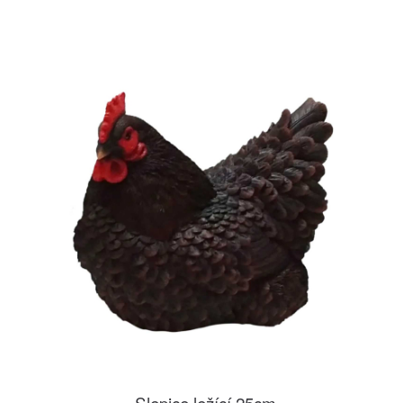
Slepice ležící 25cm