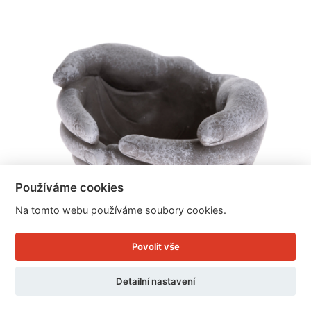
Používáme cookies
Na tomto webu používáme soubory cookies.
Povolit vše
Betonový květináč ruce 20x20,5x11,5cm
Detailní nastavení
Cena: 299 Kč