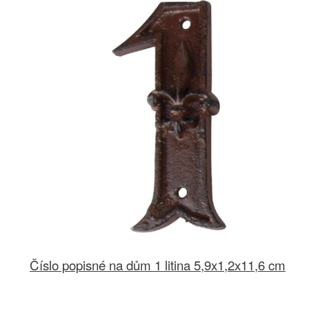
Číslo popisné na dům 1 litina 5,9x1,2x11,6 cm