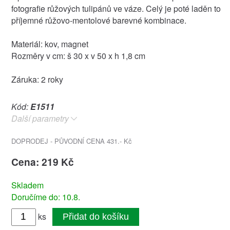
fotografie růžových tulipánů ve váze. Celý je poté laděn to
příjemné růžovo-mentolové barevné kombinace.
Materiál: kov, magnet
Rozměry v cm: š 30 x v 50 x h 1,8 cm
Záruka: 2 roky
Kód:
E1511
Další parametry
DOPRODEJ - PŮVODNÍ CENA 431.- Kč
Cena: 219 Kč
Skladem
Doručíme do: 10.8.
ks
Přidat do košíku