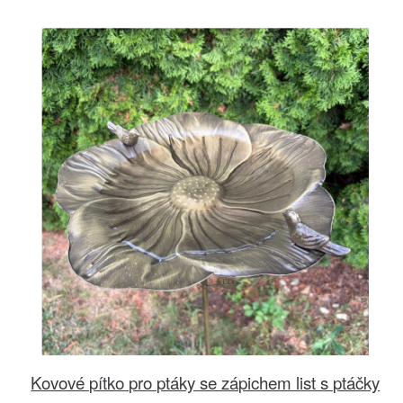
Kovové pítko pro ptáky se zápichem list s ptáčky