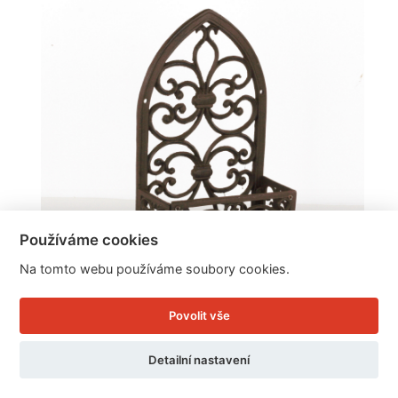
Používáme cookies
Na tomto webu používáme soubory cookies.
Povolit vše
Litinová police na květiny 45x27x13cm
Detailní nastavení
Cena: 699 Kč