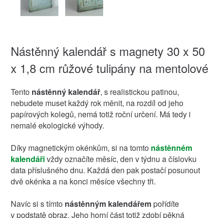
Nástěnný kalendář s magnety 30 x 50
x 1,8 cm růžové tulipány na mentolové
Tento
nástěnný kalendář
, s realistickou patinou,
nebudete muset každý rok měnit, na rozdíl od jeho
papírových kolegů, nemá totiž roční určení. Má tedy i
nemalé ekologické výhody.
Díky magnetickým okénkům, si na tomto
nástěnném
kalendáři
vždy označíte měsíc, den v týdnu a číslovku
data příslušného dnu. Každá den pak postačí posunout
dvě okénka a na konci měsíce všechny tři.
Navíc si s tímto
nástěnným kalendářem
pořídíte
v podstatě obraz. Jeho horní část totiž zdobí pěkná