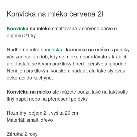
Konvička na mléko červená 2l
Konvička
na mléko
smaltovaná v červené barvě o
objemu 2 litry
Nádherná retro
bandaska
,
konvička na mléko
s puntíky
vás zanese do dob, kdy se mléko neprodávalo v krabici,
ale dostalo se k vám prakticky hned - čerstvé a lahodné.
Není jen praktickým kouskem nádobí, ale také stylovou
dekorací do kuchyně.
Konvičku na mléko
ale můžete použít také na jakýkoliv
jiný nápoj nebo na přenesení polévky.
Rozměry: objem 2 l, výška 26 cm
Materiál: smalt, dřevo
Záruka: 2 roky