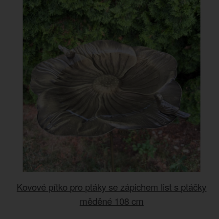
Kovové pítko pro ptáky se zápichem list s ptáčky
měděné 108 cm