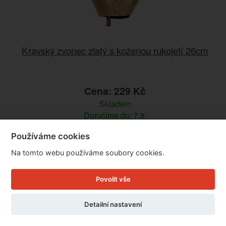
Kravský zvonec zlatý s koženou rukojetí 26cm
Cena: 229 Kč
Skladem
Doručíme do: 7.8.
Používáme cookies
Detail
Na tomto webu používáme soubory cookies.
Povolit vše
Detailní nastavení