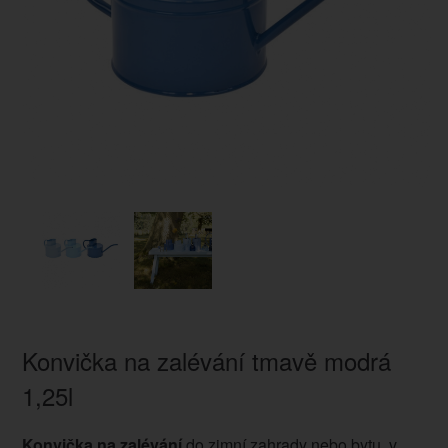
Konvička na zalévání tmavě modrá
1,25l
Konvička na zalévání
do zimní zahrady nebo bytu, v