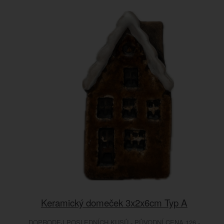
Keramický domeček 3x2x6cm Typ A
DOPRODEJ POSLEDNÍCH KUSŮ - PŮVODNÍ CENA 126.-