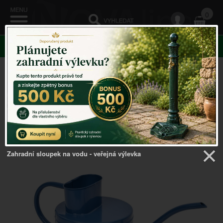
0
KATEGORIE
Venkovský domov
->
Zahradní nářadí
->
Konvička na
zalévání tmavě modrá 1,25l
Zahradní sloupek na vodu - veřejná výlevka