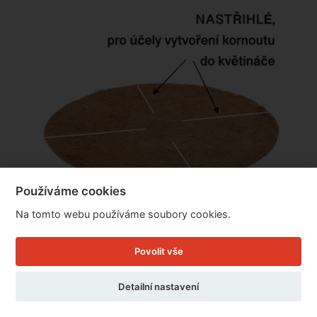
Používáme cookies
Na tomto webu používáme soubory cookies.
Povolit vše
Kokosové vlákno pr. 45,4cm
Detailní nastavení