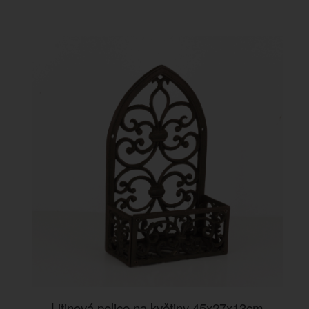
Litinová police na květiny 45x27x13cm