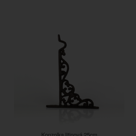
Konzolka litinová 25cm