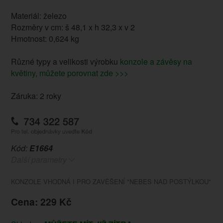
Materiál: železo
Rozměry v cm: š 48,1 x h 32,3 x v 2
Hmotnost: 0,624 kg
Různé typy a velikosti výrobku
konzole a závěsy na
květiny, můžete porovnat zde >>>
Záruka: 2 roky
Kód:
E1664
Další parametry
KONZOLE VHODNÁ I PRO ZAVĚŠENÍ "NEBES NAD POSTÝLKOU"
Cena: 229 Kč