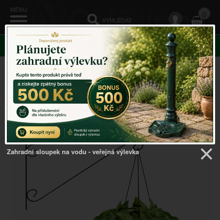
0
KATEGORIE
Venkovský domov
->
RETRO KONZOLE
->
Konzola
kovová 48,1 x 32,3 cm se závěsem velikost XL
Zahradní sloupek na vodu - veřejná výlevka