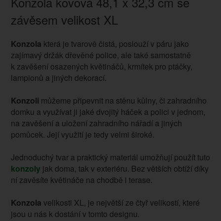
Konzola kovová 48,1 x 32,3 cm se
závěsem velikost XL
Konzola
která je tvarově čistá, poslouží v páru jako
zajímavý držák dřevěné police, ale také samostatně
k zavěšení osazených květináčů, krmítek pro ptáčky,
lampionů a jiných dekorací.
Konzoli
můžeme připevnit na stěnu kůlny, či zahradního
domku a využívat ji jaké dvojitý háček a polici v jednom,
na zavěšení a uložení zahradního nářadí a jiných
pomůcek. Její využití je tedy velmi široké.
Jednoduchý tvar a praktický materiál umožňují použít tuto
konzoly
jak doma, tak v exteriéru. Bez větších obtíží díky
ní zavěsíte květináče na chodbě i terase.
Konzola
velikosti XL, je největší ze čtyř velikostí, které
jsou u nás k dostání v tomto designu.