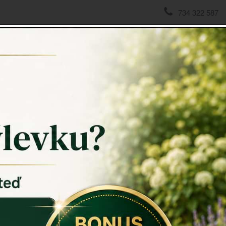
734 322 587
domov
->
RETRO KONZOLE
->
Konzola na police černá 19
Konzola
Konzola na
Krásná
kon
zároveň min
Tato
konzol
knihy, sošk