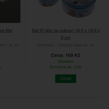
ka 6ks
Set tří dóz na cukroví 19,5 x 19,5 x
9 cm
DY 175.- Kč
DOPRODEJ - PŮVODNÍ CENA 354.- Kč
Cena: 169 Kč
Skladem
.
Doručíme do: 10.8.
Detail