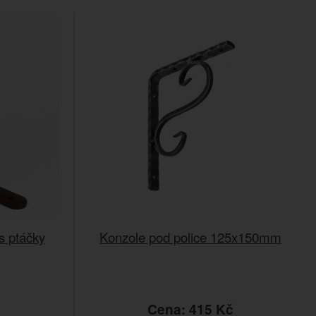
s ptáčky
Konzole pod police 125x150mm
č
Cena: 415 Kč