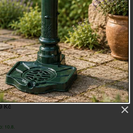
ličky bude rázem úžasná dekorace.
m (ŠxHxV): 3,1 x 19,8 x 16
lezo
a velikosti výrobku
konzole a závěsy na květiny, můžete
de >>>
oky
etry
9 Kč
: 10.8.