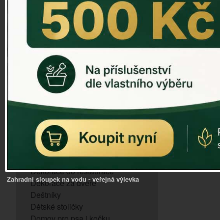
ZVONKOHRA
ZVONY A ZVONKY
PTAČÍ KRMÍTKA
SLUNEČNÍ HODINY
Dózy na brambory a zeleninu
VÝPRODEJ - poslední kusy
Andělé, něžné sošky
Aroma lampy
Buddha soška
BUDKY PRO SÝKORKY
Budky pro vrabce
Bytový textil
Dárky pro muže
Dekorace do bytu
Dekorace do restaurace
Zahradní sloupek na vodu - veřejná výlevka
Dekorace za dveře
Deštníky
Dětské stoličky
Domov pro psa i kočku