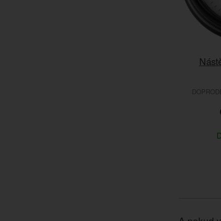
Nást
DOPRODEJ
D
A pokud v