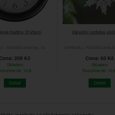
ěnné hodiny 31x5cm
Vánoční ozdoba vloč
 - PŮVODNÍ CENA 325.- Kč
DOPRODEJ - PŮVODNÍ CENA SA
Cena: 209 Kč
Cena: 60 Kč
Skladem
Skladem
oručíme do: 10.8.
Doručíme do: 10.8
Detail
Detail
áháte, inspirujte se předchozími zákazníky