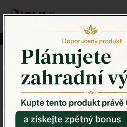
Vyberte si kategorii:
NOVINKY
PÍTKO PRO PTÁKY
Venkovský 
ZAHRADNÍ SOCHY
ZAHRADNÍ UMYVADLA
PTAČÍ BUDKY
Litinové škrabáky na boty
ROHOŽKY A ŠKRABADLA
VENKOVNÍ HODINY
DEKORACE NA HROB
RETRO KONZOLE
Domovní čísla - litina
DEKORACE NA ZEĎ