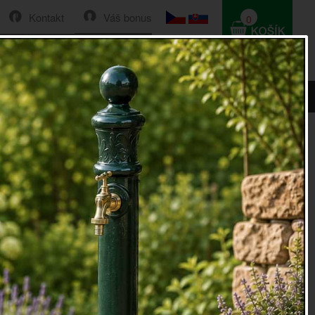
Kontakt
Váš bonus
0
HLEDAT
0 Kč
,8x16cm
 na police černá 19,8x16cm
 police
v černé barvě
zola na police
je ideální pro milovníky stylových, ale
imalistických doplňků.
a na police
je vhodná na menší poličky, například na
y nebo vázičky. Dodá jim patřičný šmrnc a styl a z obyčejné