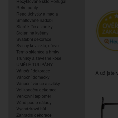
Recyklované sklo Portugal
Retro panty
Retro úchytky a madla
Smaltované nádobí
Staré klíče a zámky
Stojan na květiny
Svatební dekorace
Svícny kov, sklo, dřevo
Termo sklenice a hrnky
Truhlíky a závěsné koše
UMĚLÉ TULIPÁNY
Vánoční dekorace
A už jste v
Vánoční domečky
Vánoční věnce a svíčky
Velikonoční dekorace
Venkovní teploměr
Vůně podle nálady
Vycházková hůl
Zahradní dekorace