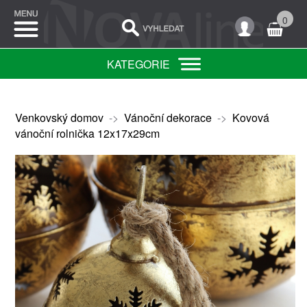
0
KATEGORIE
Venkovský domov
->
Vánoční dekorace
->
Kovová
vánoční rolnička 12x17x29cm