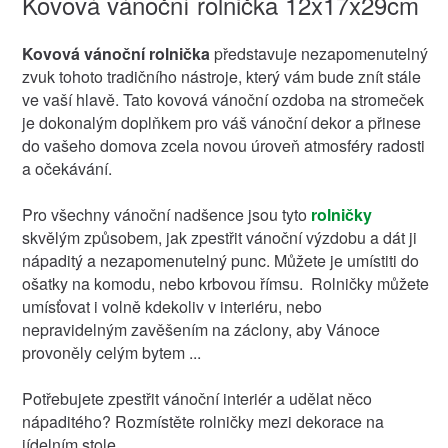
Kovová vánoční rolnička 12x17x29cm
Kovová vánoční rolnička
představuje nezapomenutelný
zvuk tohoto tradičního nástroje, který vám bude znít stále
ve vaší hlavě. Tato kovová vánoční ozdoba na stromeček
je dokonalým doplňkem pro váš vánoční dekor a přinese
do vašeho domova zcela novou úroveň atmosféry radosti
a očekávání.
Pro všechny vánoční nadšence jsou tyto
rolničky
skvělým způsobem, jak zpestřit vánoční výzdobu a dát ji
nápaditý a nezapomenutelný punc. Můžete je umístiti do
ošatky na komodu, nebo krbovou římsu. Rolničky můžete
umísťovat i volně kdekoliv v interiéru, nebo
nepravidelným zavěšením na záclony, aby Vánoce
provoněly celým bytem ...
Potřebujete zpestřit vánoční interiér a udělat něco
nápaditého? Rozmístěte rolničky mezi dekorace na
jídelním stole.