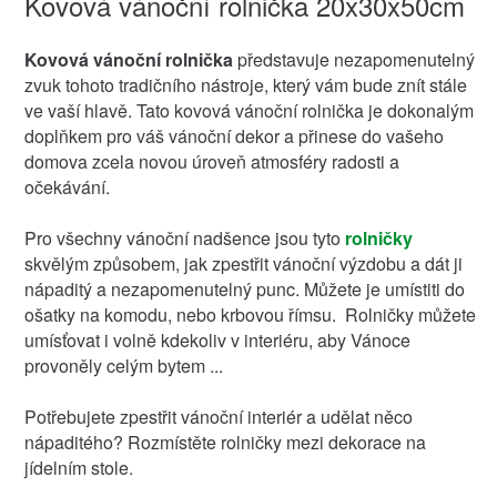
Kovová vánoční rolnička 20x30x50cm
Kovová vánoční rolnička
představuje nezapomenutelný
zvuk tohoto tradičního nástroje, který vám bude znít stále
ve vaší hlavě. Tato kovová vánoční rolnička je dokonalým
doplňkem pro váš vánoční dekor a přinese do vašeho
domova zcela novou úroveň atmosféry radosti a
očekávání.
Pro všechny vánoční nadšence jsou tyto
rolničky
skvělým způsobem, jak zpestřit vánoční výzdobu a dát ji
nápaditý a nezapomenutelný punc. Můžete je umístiti do
ošatky na komodu, nebo krbovou římsu. Rolničky můžete
umísťovat i volně kdekoliv v interiéru, aby Vánoce
provoněly celým bytem ...
Potřebujete zpestřit vánoční interiér a udělat něco
nápaditého? Rozmístěte rolničky mezi dekorace na
jídelním stole.