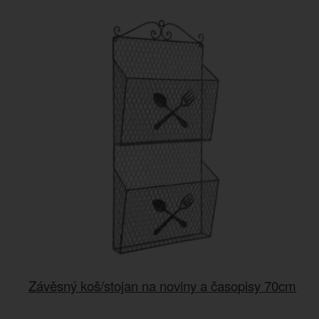
Závěsný koš/stojan na noviny a časopisy 70cm