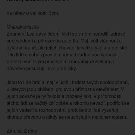
na láhev o velikosti 3cm.
Charakteristika
Znamení Lva dává lidem, kteří se v něm narodili, zdravé
sebevědomí a přirozenou autoritu. Mají vůli vládnout a
ovládat druhé, ale jejich chování je velkorysé a přátelské.
Tito lidé o sobě zpravidla nemají žádné pochybnosti,
protože věří svým pracovním i morálním kvalitám a
důvěřivě posuzují i své protějšky.
Jsou to lidé hrdí a mají v úctě i hrdost svých spoluobčanů,
u kterých jsou oblíbeni pro svou přímost a otevřenost. V
jejich povaze je rytířskost a vrozený takt. V přítomnosti
těchto lidí se každý cítí dobře a nikomu nevadí, podřídit se
jejich vedení a rozhodování, protože tito lidé vyzařují
klidnou převahu a nikdy se neuchylují k malichernostem.
Záruka: 2 roky