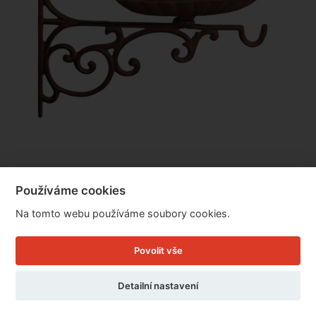
Krmítko na konzolce 21,5x28x26cm
Používáme cookies
Na tomto webu používáme soubory cookies.
Cena: 475 Kč
Skladem
MŮŽETE MÍT JIŽ ZÍTRA
Povolit vše
Doručíme do: 7.8.
Detailní nastavení
Detail