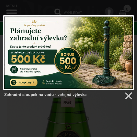
0
KATEGORIE
Venkovský domov
->
Stojan na víno
->
Kovový amulet
znamení Lev 24.7 - 22.8
Zahradní sloupek na vodu - veřejná výlevka