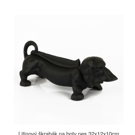
Litinový škrabák na boty pes 32x12x10cm