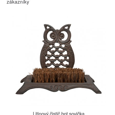
zákazníky
Litinový čistič bot sovička