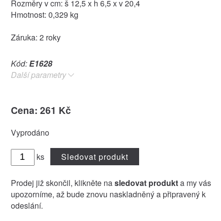
Rozměry v cm: š 12,5 x h 6,5 x v 20,4
Hmotnost: 0,329 kg
Záruka: 2 roky
Kód:
E1628
Další parametry
Cena: 261 Kč
Vyprodáno
ks
Sledovat produkt
Prodej již skončil, klikněte na
sledovat produkt
a my vás
upozorníme, až bude znovu naskladněný a připravený k
odeslání.