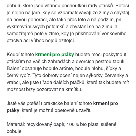
bobulí, které jsou vítanou pochoutkou řady ptáčků. Potěší
je nejen na jaře, kdy se vzpamatovávají ze zimy a chystají
na novou generaci, ale také přes léto a na podzim, při
vykrmování svých potomků a chystání se na zimu, a
samozřejmě poté v zimě, kdy je přikrmování venkovního
ptactva asi vůbec nejdůležitější.
Koupí tohoto
krmení pro ptáky
budete moci poskytnout
ptáčkům na vašich zahradách a dvorcích pestrou tabuli.
Balení obsahuje bobule arónie, bobule hlohu, šípky a
černý rybíz. Tyto dobroty ocení nejen sýkorky, červenky a
vrabci, ale jistě i řada dalších ptáčků, které tak budete mít
možnost brzy pozorovat na krmítku.
Jistě vás potěší i praktické balení tohoto
krmení pro
ptáky
, které je možné opětovně uzavřít.
Materiál: recyklovaný papír, 100% bio plast, sušené
bobule