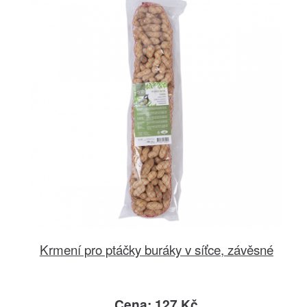
Krmení pro ptáčky buráky v síťce, závěsné
Cena: 127 Kč