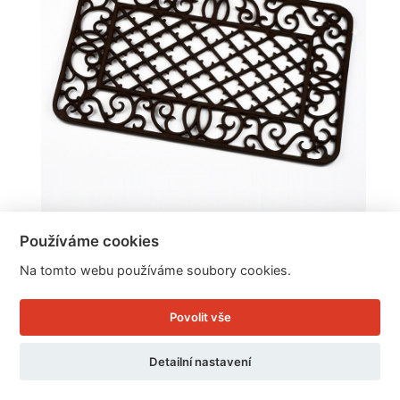
Používáme cookies
Rohožka venkovní litinová 67x43cm
Na tomto webu používáme soubory cookies.
Povolit vše
Cena: 1.379 Kč
Skladem
Detailní nastavení
Doručíme do: 12.8.