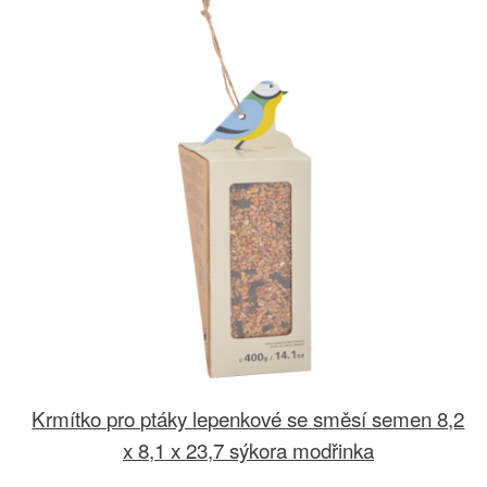
Krmítko pro ptáky lepenkové se směsí semen 8,2
x 8,1 x 23,7 sýkora modřinka