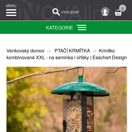
0
KATEGORIE
Venkovský domov
->
PTAČÍ KRMÍTKA
->
Krmítko
kombinované XXL - na semínka i oříšky | Esschert Design