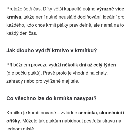
Protože šetří čas. Díky větší kapacitě pojme
výrazně více
krmiva
, takže není nutné neustálé doplňování. Ideální pro
každého, kdo chce krmit ptáky pravidelně, ale nemá na to
každý den čas.
Jak dlouho vydrží krmivo v krmítku?
Při běžném provozu vydrží
několik dní až celý týden
(dle počtu ptáků). Právě proto je vhodné na chaty,
zahrady nebo pro vytížené majitele.
Co všechno lze do krmítka nasypat?
Krmítko je kombinované – zvládne
semínka, slunečnici i
oříšky
. Můžete tak ptákům nabídnout pestřejší stravu na
jednom místě.