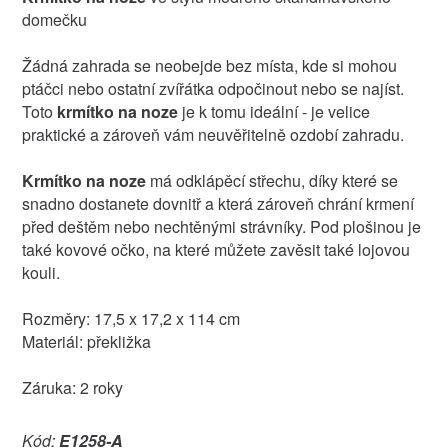
domečku
Žádná zahrada se neobejde bez místa, kde si mohou
ptáčci nebo ostatní zvířátka odpočinout nebo se najíst.
Toto
krmítko na noze
je k tomu ideální - je velice
praktické a zároveň vám neuvěřitelně ozdobí zahradu.
Krmítko na noze
má odklápěcí střechu, díky které se
snadno dostanete dovnitř a která zároveň chrání krmení
před deštěm nebo nechtěnými strávníky. Pod plošinou je
také kovové očko, na které můžete zavěsit také lojovou
kouli.
Rozměry: 17,5 x 17,2 x 114 cm
Materiál: překližka
Záruka: 2 roky
Kód:
E1258-A