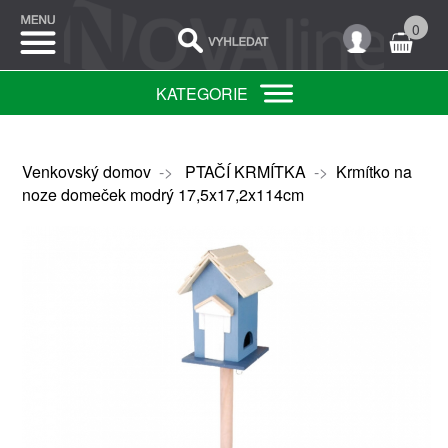
0
KATEGORIE
Venkovský domov
->
PTAČÍ KRMÍTKA
->
Krmítko na
noze domeček modrý 17,5x17,2x114cm