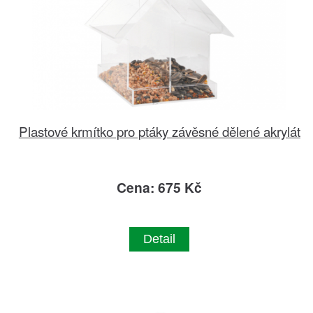
Plastové krmítko pro ptáky závěsné dělené akrylát
Cena: 675 Kč
Detail