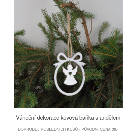
Vánoční dekorace kovová baňka s andělem
DOPRODEJ POSLEDNÍCH KUSŮ - PŮVODNÍ CENA 39.-