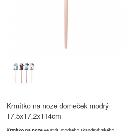
Krmítko na noze domeček modrý
17,5x17,2x114cm
Krmítko na noze
ve stylu modrého skandinávského