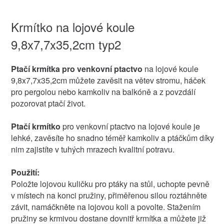
Krmítko na lojové koule
9,8x7,7x35,2cm typ2
Ptačí krmítka pro venkovní ptactvo
na lojové koule
9,8x7,7x35,2cm můžete zavěsit na větev stromu, háček
pro pergolou nebo kamkoliv na balkóně a z povzdálí
pozorovat ptačí život.
Ptačí krmítko
pro venkovní ptactvo na lojové koule je
lehké, zavěsíte ho snadno téměř kamkoliv a ptáčkům díky
nim zajistíte v tuhých mrazech kvalitní potravu.
Použití:
Položte lojovou kuličku pro ptáky na stůl, uchopte pevně
v místech na konci pružiny, přiměřenou silou roztáhněte
závit, namáčkněte na lojovou koli a povolte. Stažením
pružiny se krmivou dostane dovnitř krmítka a můžete již