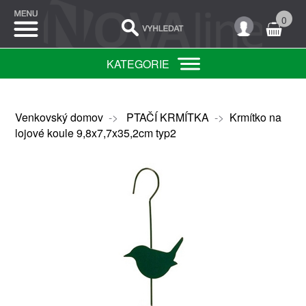
0
KATEGORIE
Venkovský domov
->
PTAČÍ KRMÍTKA
->
Krmítko na
lojové koule 9,8x7,7x35,2cm typ2