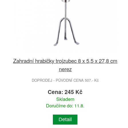
Zahradní hrabičky trojzubec 8 x 5,5 x 27,8 cm
nerez
DOPRODEJ - PŮVODNÍ CENA 507.- Kč
Cena: 245 Kč
Skladem
Doručíme do: 11.8.
Detail