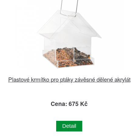
Plastové krmítko pro ptáky závěsné dělené akrylát
Cena: 675 Kč
Detail