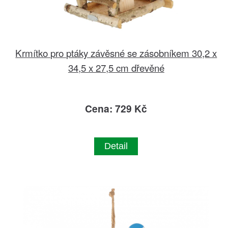
Krmítko pro ptáky závěsné se zásobníkem 30,2 x
34,5 x 27,5 cm dřevěné
Cena: 729 Kč
Detail