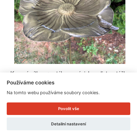
Kovové pítko pro ptáky se zápichem list s ptáčky
měděné 108 cm
Používáme cookies
Na tomto webu používáme soubory cookies.
Cena: 499 Kč
Povolit vše
Skladem
Doručíme do: 11.8.
Detailní nastavení
Detail