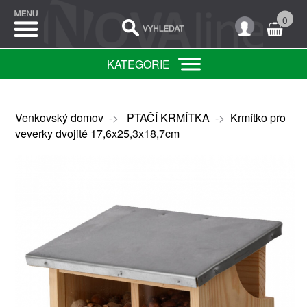
0
KATEGORIE
Venkovský domov
->
PTAČÍ KRMÍTKA
->
Krmítko pro
veverky dvojité 17,6x25,3x18,7cm