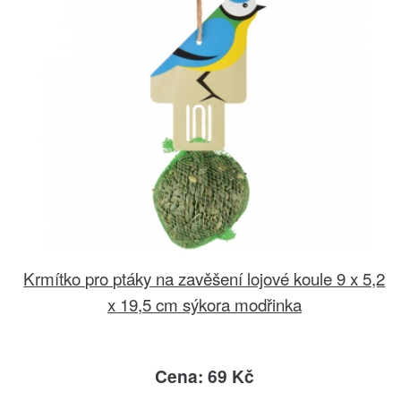
Krmítko pro ptáky na zavěšení lojové koule 9 x 5,2
x 19,5 cm sýkora modřinka
Cena: 69 Kč