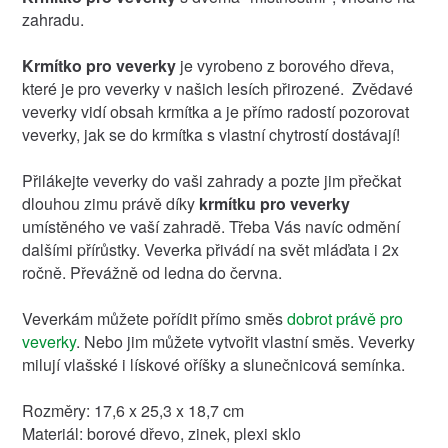
zahradu.
Krmítko pro veverky
je vyrobeno z borového dřeva,
které je pro veverky v našich lesích přirozené. Zvědavé
veverky vidí obsah krmítka a je přímo radostí pozorovat
veverky, jak se do krmítka s vlastní chytrostí dostávají!
Přilákejte veverky do vaši zahrady a pozte jim přečkat
dlouhou zimu právě díky
krmítku pro veverky
umístěného ve vaší zahradě. Třeba Vás navíc odmění
dalšími přírůstky. Veverka přivádí na svět mláďata i 2x
ročně. Převážně od ledna do června.
Veverkám můžete pořídit přímo směs
dobrot právě pro
veverky
. Nebo jim můžete vytvořit vlastní směs. Veverky
milují vlašské i lískové oříšky a slunečnicová semínka.
Rozměry: 17,6 x 25,3 x 18,7 cm
Materiál: borové dřevo, zinek, plexi sklo