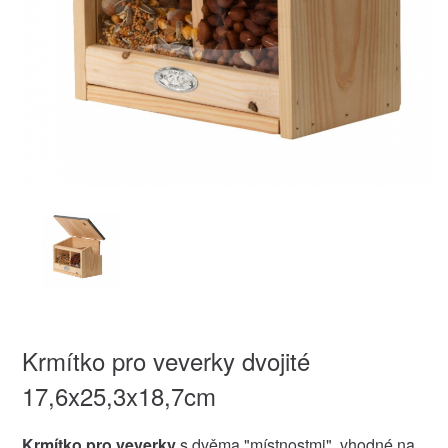
Krmítko pro veverky dvojité
17,6x25,3x18,7cm
Krmítko pro veverky
s dvěma "místnostmi", vhodné na