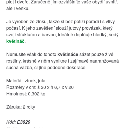
plot i dveře. Zaručeně jím ozvláštníte vaše obydlí uvnitř,
ale i venku.
Je vyroben ze zinku, takže si bez potíží poradí i s vlivy
počasí. K jeho zavěšení slouží jutový provázek, který
svojí strukturou a barvou, ideálně doplňuje hladký, šedý
květináč
.
Nemusíte však do tohoto
květináče
sázet pouze živé
rostliny, krásně v něm vynikne i zajímavě naaranžovaná
suchá vazba, či jiné podobné dekorace.
Materiál: zinek, juta
Rozměry v cm: š 20 x h 6,7 x v 20
Hmotnost: 0,302 kg
Záruka: 2 roky
Kód:
E3029