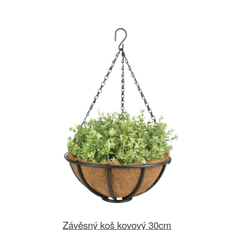
Závěsný koš kovový 30cm