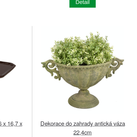
Detail
 x 16,7 x
Dekorace do zahrady antická váza
22,4cm