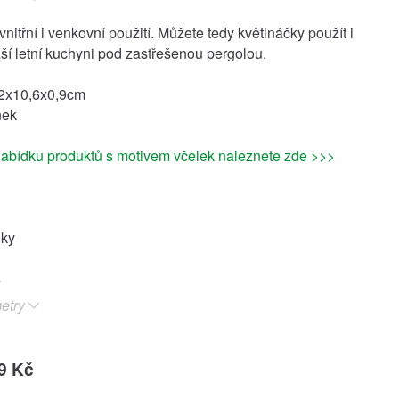
nitřní i venkovní použití. Můžete tedy květináčky použít i
ší letní kuchyni pod zastřešenou pergolou.
2x10,6x0,9cm
nek
abídku produktů s motivem včelek naleznete zde >>>
oky
etry
9 Kč