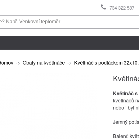
734 322 587
domov
->
Obaly na květináče
->
Květináč s podtáckem 32x10
Květiná
Květináč 
květináčů na
nebo i byli
Jemný potisk
Balení: kvě