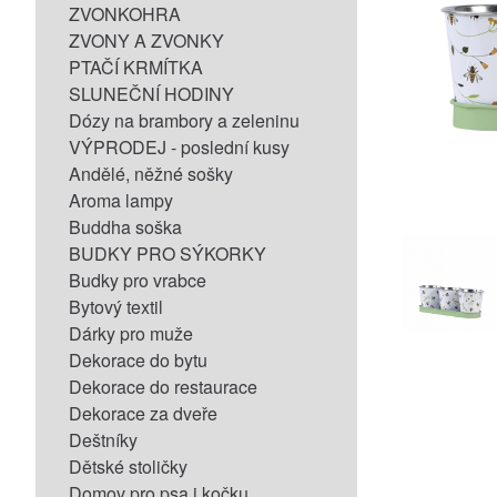
ZVONKOHRA
ZVONY A ZVONKY
PTAČÍ KRMÍTKA
SLUNEČNÍ HODINY
Dózy na brambory a zeleninu
VÝPRODEJ - poslední kusy
Andělé, něžné sošky
Aroma lampy
Buddha soška
BUDKY PRO SÝKORKY
Budky pro vrabce
Bytový textil
Dárky pro muže
Dekorace do bytu
Dekorace do restaurace
Dekorace za dveře
Deštníky
Dětské stoličky
Domov pro psa i kočku