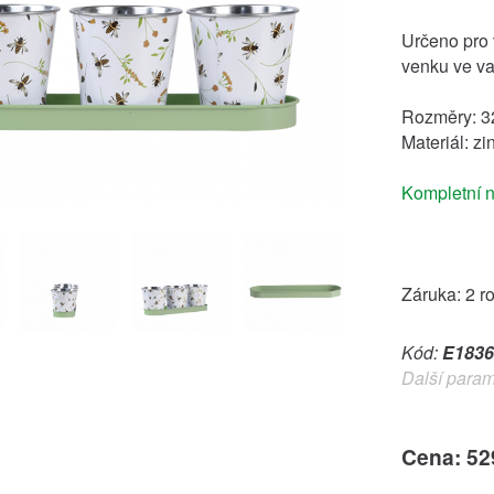
Určeno pro v
venku ve va
Rozměry: 3
Materiál: zi
Kompletní n
Záruka: 2 r
Kód:
E1836
Další param
Cena: 52