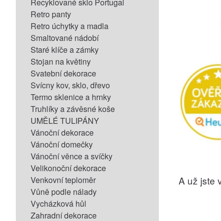
Recyklované sklo Portugal
Retro panty
Retro úchytky a madla
Smaltované nádobí
Staré klíče a zámky
Stojan na květiny
Svatební dekorace
Svícny kov, sklo, dřevo
Termo sklenice a hrnky
Truhlíky a závěsné koše
UMĚLÉ TULIPÁNY
Vánoční dekorace
Vánoční domečky
Vánoční věnce a svíčky
Velikonoční dekorace
A už jste v
Venkovní teploměr
Vůně podle nálady
Vycházková hůl
Zahradní dekorace