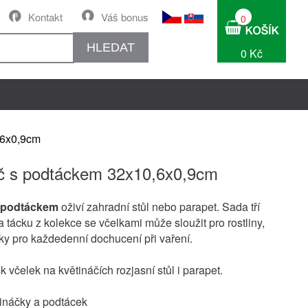
Kontakt
Váš bonus
0
HLEDAT
0 Kč
,6x0,9cm
č s podtáckem 32x10,6x0,9cm
s podtáckem
oživí zahradní stůl nebo parapet. Sada tří
 tácku z kolekce se včelkami může sloužit pro rostliny,
nky pro každedenní dochucení při vaření.
 včelek na květináčích rozjasní stůl i parapet.
tináčky a podtácek