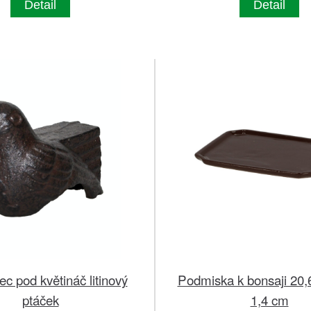
Detail
Detail
c pod květináč litinový
Podmiska k bonsaji 20,6
ptáček
1,4 cm