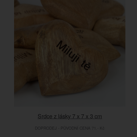
Srdce z lásky 7 x 7 x 3 cm
DOPRODEJ - PŮVODNÍ CENA 71.- Kč