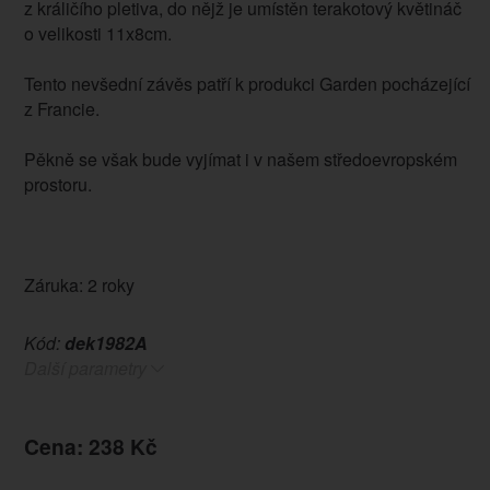
z králičího pletiva, do nějž je umístěn terakotový květináč
o velikosti 11x8cm.
Tento nevšední závěs patří k produkci Garden pocházející
z Francie.
Pěkně se však bude vyjímat i v našem středoevropském
prostoru.
Záruka: 2 roky
Kód:
dek1982A
Další parametry
Cena: 238 Kč