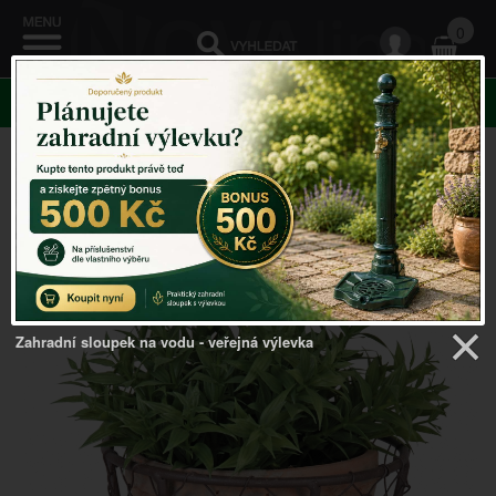
0
KATEGORIE
Venkovský domov
->
Obaly na květináče
->
Květináč
terakota M
Zahradní sloupek na vodu - veřejná výlevka