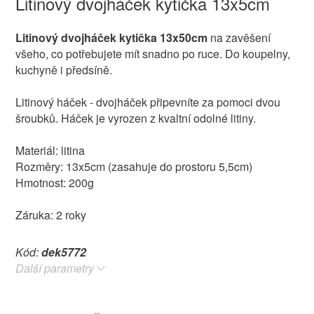
Litinový dvojháček kytička 13x5cm
Litinový dvojháček kytička 13x50cm
na zavěšení
všeho, co potřebujete mít snadno po ruce. Do koupelny,
kuchyně i předsíně.
Litinový háček - dvojháček připevníte za pomoci dvou
šroubků. Háček je vyrozen z kvaltní odolné litiny.
Materiál: litina
Rozměry: 13x5cm (zasahuje do prostoru 5,5cm)
Hmotnost: 200g
Záruka: 2 roky
Kód:
dek5772
Další parametry