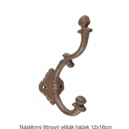
Nástěnný litinový věšák háček 12x16cm