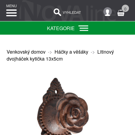
0
KATEGORIE
Venkovský domov
->
Háčky a věšáky
->
Litinový
dvojháček kytička 13x5cm