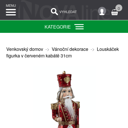
0
KATEGORIE
Venkovský domov
->
Vánoční dekorace
->
Louskáček
figurka v červeném kabátě 31cm