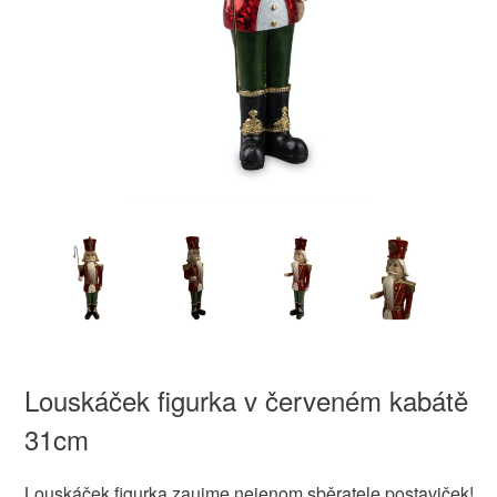
Louskáček figurka v červeném kabátě
31cm
Louskáček figurka zaujme nejenom sběratele postaviček!