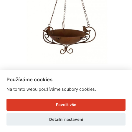
Pítko / krmítko pro ptáky 29 x 66 cm
Používáme cookies
Na tomto webu používáme soubory cookies.
Cena: 799 Kč
Skladem
Povolit vše
Doručíme do: 12.8.
Detailní nastavení
Detail