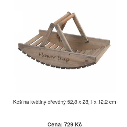
Koš na květiny dřevěný 52,8 x 28,1 x 12,2 cm
Cena: 729 Kč