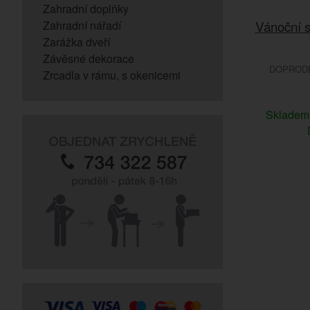
Zahradní doplňky
Vánoční s
Zahradní nářadí
Zarážka dveří
Závěsné dekorace
DOPRODEJ
Zrcadla v rámu, s okenicemi
Sklade