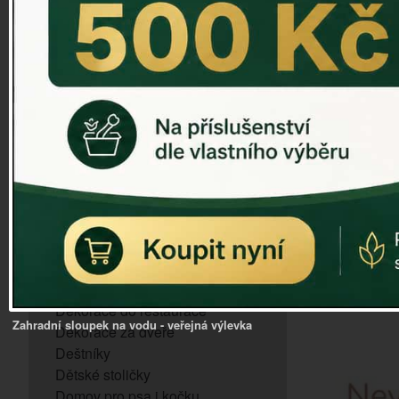
ZVONKOHRA
ZVONY A ZVONKY
PTAČÍ KRMÍTKA
SLUNEČNÍ HODINY
Dózy na brambory a zeleninu
VÝPRODEJ - poslední kusy
Andělé, něžné sošky
Aroma lampy
Buddha soška
BUDKY PRO SÝKORKY
Budky pro vrabce
Bytový textil
Dárky pro muže
Dekorace do bytu
Dekorace do restaurace
Zahradní sloupek na vodu - veřejná výlevka
Dekorace za dveře
Deštníky
Dětské stoličky
Domov pro psa i kočku