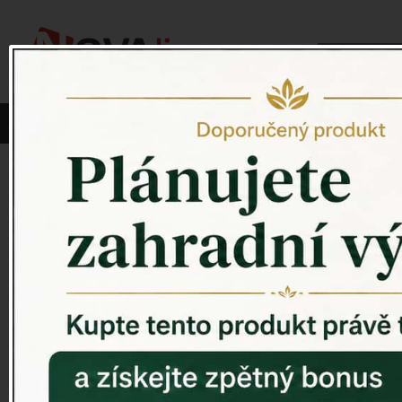
Vyberte si kategorii:
NOVINKY
PÍTKO PRO PTÁKY
Venkovský 
ZAHRADNÍ SOCHY
ZAHRADNÍ UMYVADLA
PTAČÍ BUDKY
Litinové škrabáky na boty
ROHOŽKY A ŠKRABADLA
VENKOVNÍ HODINY
DEKORACE NA HROB
RETRO KONZOLE
Domovní čísla - litina
DEKORACE NA ZEĎ