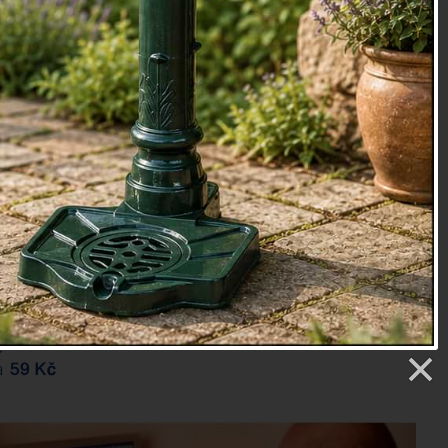
oky
etry
8 Kč
Prověřit e-mailem
Dostupné, objednej telefonicky