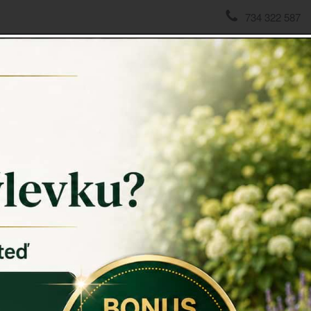
734 322 587
domov
->
Vánoční dekorace
->
Vánoční dekorace andělíček v
Vánoční
11x35x
Vánoční d
vyrobená z 
Rozměry: 
Materiál: po