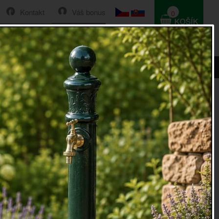
Kontakt
Váš bonus
0
HLEDAT
0 Kč
 čepici s liškou 11x35x10cm
 dekorace andělíček v čepici s liškou
10cm
ekorace
andělíček v čepici s liškou Postavička děvčete je
plného polyresinu s ruční malbou.
11x35x10cm
lyresin