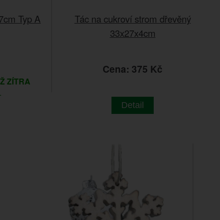
7cm Typ A
Tác na cukroví strom dřevěný
33x27x4cm
č
Cena: 375 Kč
IŽ ZÍTRA
.
Detail