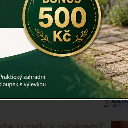
Záruka: 2 r
Kód:
E3289
Další param
Cena: 67
ks