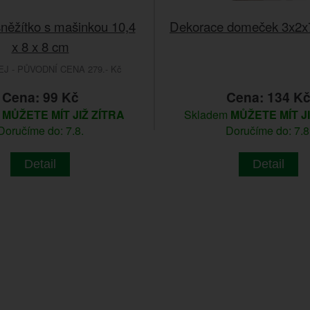
něžítko s mašinkou 10,4
Dekorace domeček 3x2x
x 8 x 8 cm
 - PŮVODNÍ CENA 279.- Kč
Cena: 99 Kč
Cena: 134 K
m
MŮŽETE MÍT JIŽ ZÍTRA
Skladem
MŮŽETE MÍT J
Doručíme do: 7.8.
Doručíme do: 7.8
Detail
Detail