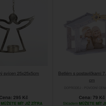
ý svícen 25x25x5cm
Betlém s postavičkami 7,
cm
DOPRODEJ - PŮVODNÍ CENA 
Cena: 295 Kč
Cena: 79 Kč
m
MŮŽETE MÍT JIŽ ZÍTRA
Skladem
MŮŽETE MÍT J