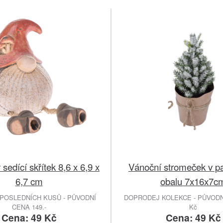
sedící skřítek 8,6 x 6,9 x
Vánoční stromeček v p
6,7 cm
obalu 7x16x7c
POSLEDNÍCH KUSŮ - PŮVODNÍ
DOPRODEJ KOLEKCE - PŮVODNÍ
CENA 149.-
Kč
Cena: 49 Kč
Cena: 49 Kč