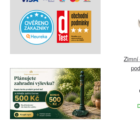
Zimní
pod
D