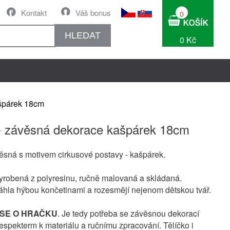
Kontakt
Váš bonus
0
HLEDAT
0 Kč
ašpárek 18cm
- závěsná dekorace kašpárek 18cm
ěsná s motivem cirkusové postavy - kašpárek.
yrobená z polyresinu, ručně malovaná a skládaná.
táhla hýbou končetinami a rozesmějí nejenom dětskou tvář.
SE O HRAČKU
. Je tedy potřeba se závěsnou dekorací
respekterm k materiálu a ručnímu zpracování. Tělíčko i