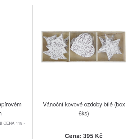
apírovém
Vánoční kovové ozdoby bílé (box
m
6ks)
 CENA 119.-
Cena: 395 Kč