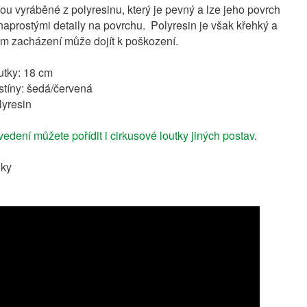
sou vyráběné z polyresinu, který je pevný a lze jeho povrch
 naprostými detaily na povrchu. Polyresin je však křehký a
ém zacházení může dojít k poškození.
utky: 18 cm
tíny: šedá/červená
olyresin
edení můžete pořídit i cirkusové loutky jiných postav
.
oky