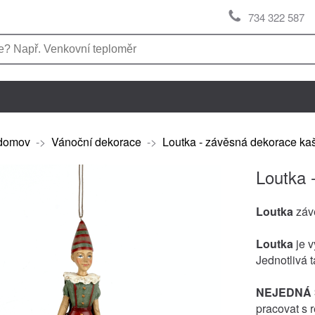
734 322 587
domov
->
Vánoční dekorace
->
Loutka - závěsná dekorace k
Loutka 
Loutka
záv
Loutka
je v
Jednotlivá 
NEJEDNÁ 
pracovat s 