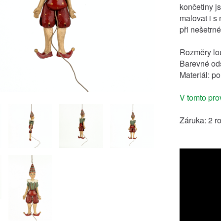
končetiny j
malovat i s
při nešetrn
Rozměry lo
Barevné ods
Materiál: p
V tomto prov
Záruka: 2 r