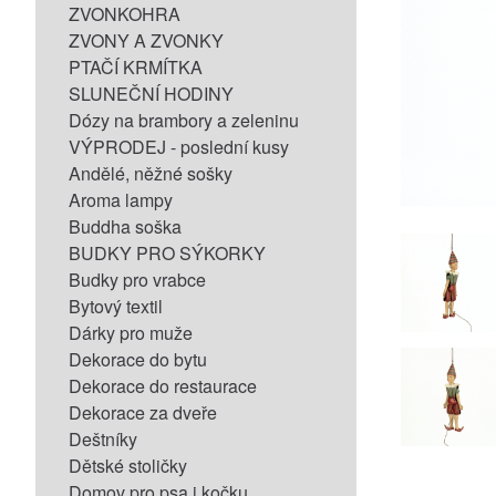
ZVONKOHRA
ZVONY A ZVONKY
PTAČÍ KRMÍTKA
SLUNEČNÍ HODINY
Dózy na brambory a zeleninu
VÝPRODEJ - poslední kusy
Andělé, něžné sošky
Aroma lampy
Buddha soška
BUDKY PRO SÝKORKY
Budky pro vrabce
Bytový textil
Dárky pro muže
Dekorace do bytu
Dekorace do restaurace
Dekorace za dveře
Deštníky
Dětské stoličky
Domov pro psa i kočku