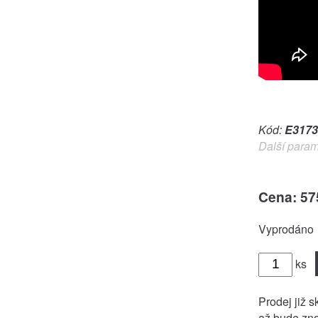
Kód:
E3173
Další param
Cena: 57
Vyprodáno
ks
Prodej již s
až bude zno