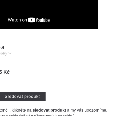
-A
etry
5 Kč
Sledovat produkt
končil, klikněte na
sledovat produkt
a my vás upozorníme,
vu naskladněný a připravený k odeslání.