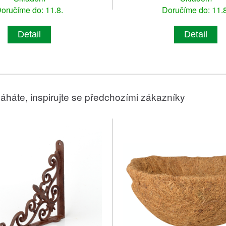
oručíme do: 11.8.
Doručíme do: 11.8
Detail
Detail
áháte, inspirujte se předchozími zákazníky