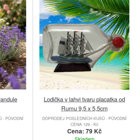
vandule
Lodička v lahvi tvaru placatka od
Rumu 9,5 x 5,5cm
 - PŮVODNÍ
DOPRODEJ POSLEDNÍCH KUSŮ - PŮVODNÍ
CENA 129.- Kč
Cena: 79 Kč
Skladem