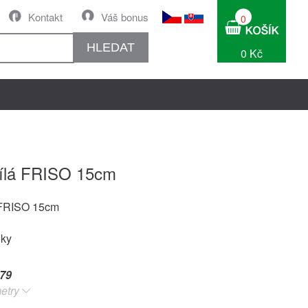
Kontakt
Váš bonus
0
HLEDAT
0 Kč
bílá FRISO 15cm
 FRISO 15cm
oky
79
etry