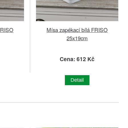
 FRISO
Mísa zapékací bílá FRISO
25x19cm
č
Cena: 612 Kč
Detail