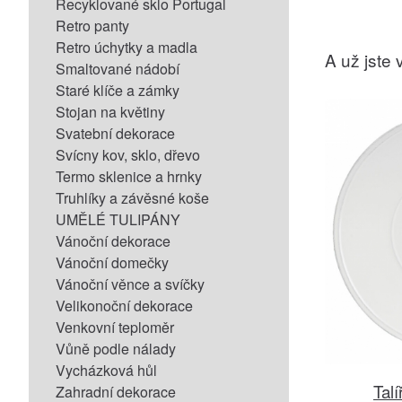
Recyklované sklo Portugal
Retro panty
Retro úchytky a madla
A už jste v
Smaltované nádobí
Staré klíče a zámky
Stojan na květiny
Svatební dekorace
Svícny kov, sklo, dřevo
Termo sklenice a hrnky
Truhlíky a závěsné koše
UMĚLÉ TULIPÁNY
Vánoční dekorace
Vánoční domečky
Vánoční věnce a svíčky
Velikonoční dekorace
Venkovní teploměr
Vůně podle nálady
Vycházková hůl
Tal
Zahradní dekorace