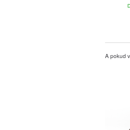
D
A pokud v