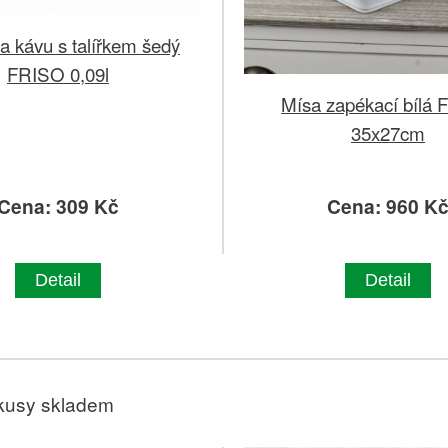
a kávu s talířkem šedý
FRISO 0,09l
Mísa zapékací bílá
35x27cm
Cena: 309 Kč
Cena: 960 K
Detail
Detail
kusy skladem