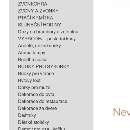
ZVONKOHRA
ZVONY A ZVONKY
PTAČÍ KRMÍTKA
SLUNEČNÍ HODINY
Dózy na brambory a zeleninu
VÝPRODEJ - poslední kusy
Andělé, něžné sošky
Aroma lampy
Buddha soška
BUDKY PRO SÝKORKY
Budky pro vrabce
Bytový textil
Dárky pro muže
Dekorace do bytu
Dekorace do restaurace
Dekorace za dveře
Deštníky
Dětské stoličky
Domov pro psa i kočku