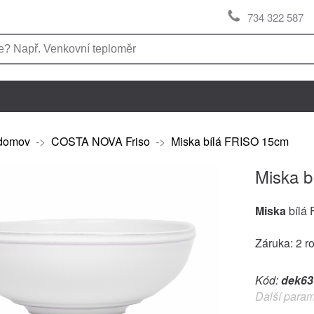
734 322 587
domov
->
COSTA NOVA Friso
->
Miska bílá FRISO 15cm
Miska 
Miska
bílá
Záruka: 2 r
Kód:
dek63
Další param