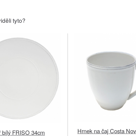
iděli tyto?
Hrnek na čaj Costa No
íř bílý FRISO 34cm