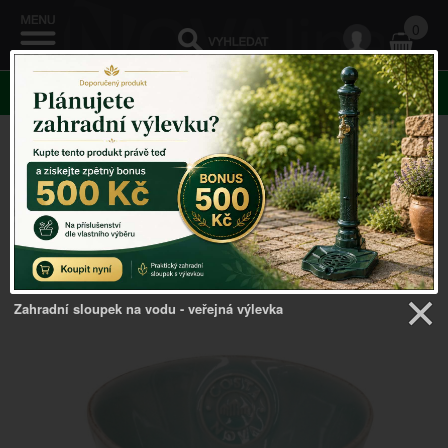
0
KATEGORIE
Venkovský domov
->
COSTA NOVA Portugal
->
Miska
NOVA 12cm tyrkysová
Zahradní sloupek na vodu - veřejná výlevka