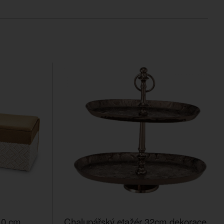
10 cm
Chalupářský etažér 32cm dekorace