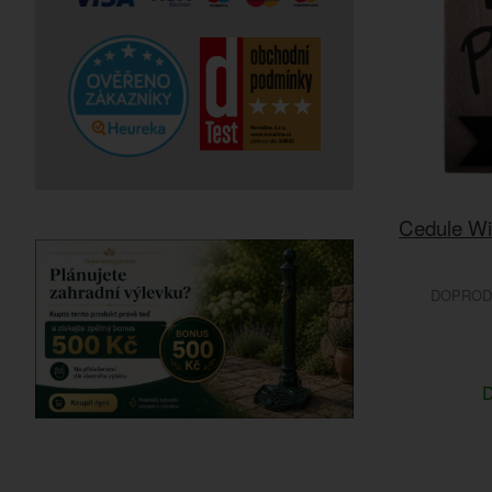
Cedule WiF
DOPRODE
D