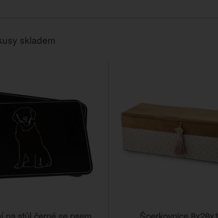
kusy skladem
ní na stůl černé se psem
Šperkovnice 8x28x