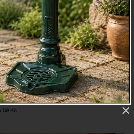
osaz, dřevo
oky
14
etry
9 Kč
: 10.8.
Přidat do košíku