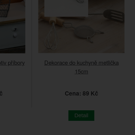
tiv příbory
Dekorace do kuchyně metlička
15cm
č
Cena: 89 Kč
Detail