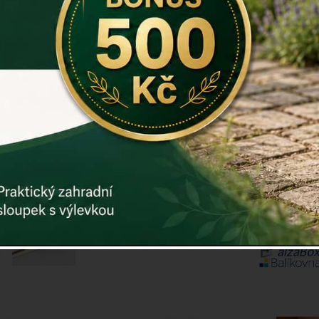
Materiál: m
Záruka: 2 r
Kód:
dek40
Další param
Cena: 12
Skladem
Doručíme do
ks