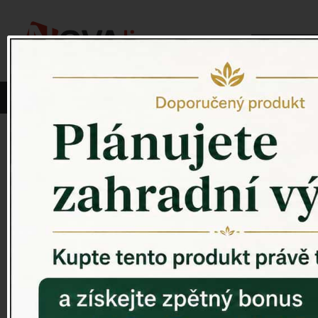
Vyberte si kategorii:
NOVINKY
PÍTKO PRO PTÁKY
Venkovský 
ZAHRADNÍ SOCHY
ZAHRADNÍ UMYVADLA
PTAČÍ BUDKY
Litinové škrabáky na boty
ROHOŽKY A ŠKRABADLA
VENKOVNÍ HODINY
DEKORACE NA HROB
RETRO KONZOLE
Domovní čísla - litina
DEKORACE NA ZEĎ