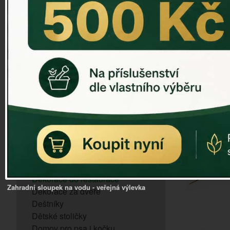
ZVONKOHRA
ZVONY A ZVONKY
PTAČÍ KRMÍTKA
SLUNEČNÍ HODINY
Dózy na brambory a zeleninu
VÝPRODEJ - poslední kusy
Andělé, něžné sošky
Aroma lampy
Buddha soška
BUDKY PRO SÝKORKY
Budky pro vrabce
Bytový textil
Dárky pro muže
Dekorace do bytu
Dekorace do restaurace
Zahradní sloupek na vodu - veřejná výlevka
Dekorace za dveře
Deštníky
Dětské stoličky
Domov pro psa i kočku