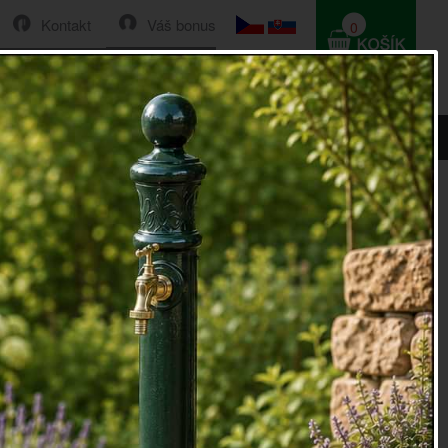
Kontakt
Váš bonus
0
HLEDAT
0 Kč
isy 19cm
 otvírač na dopisy 19cm
vírač na dopisy 19cm
je stylovým doplňkem pracovního
e často používaný malý nožík pro snadné otevírání doručené
že stát součástí i Vaší pracovny či kanceláře.
dopisy má ručně vyřezávanou dřevěnou rukojeť.
élka 19cm