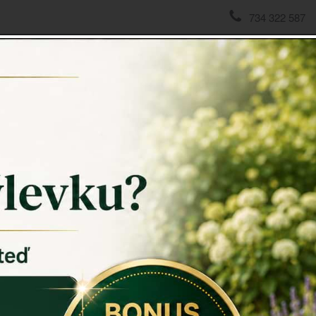
734 322 587
domov
->
Dekorace do restaurace
->
Mosazný otvírač na dop
Mosazný
Mosazný ot
stolu. Dřív
pošty se mů
Otvírač na 
Rozměry: d