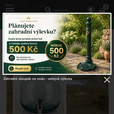
0
KATEGORIE
Venkovský domov
->
Dózy na potraviny
->
Nádoba na
nápoje / limonádu s kohoutkem Authentic 6l
Zahradní sloupek na vodu - veřejná výlevka