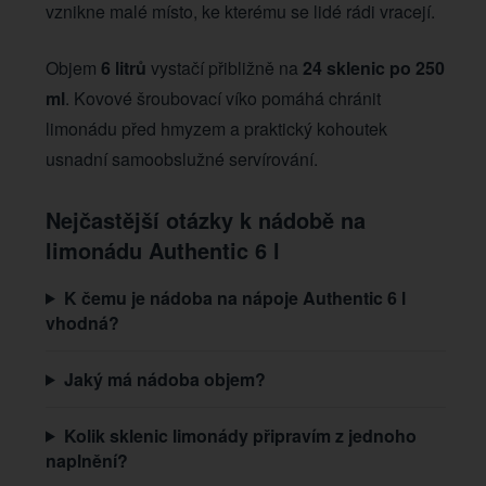
vznikne malé místo, ke kterému se lidé rádi vracejí.
Objem
6 litrů
vystačí přibližně na
24 sklenic po 250
ml
. Kovové šroubovací víko pomáhá chránit
limonádu před hmyzem a praktický kohoutek
usnadní samoobslužné servírování.
Nejčastější otázky k nádobě na
limonádu Authentic 6 l
K čemu je nádoba na nápoje Authentic 6 l
vhodná?
Jaký má nádoba objem?
Kolik sklenic limonády připravím z jednoho
naplnění?