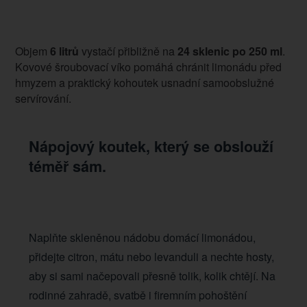
Objem
6 litrů
vystačí přibližně na
24 sklenic po 250 ml
.
Kovové šroubovací víko pomáhá chránit limonádu před
hmyzem a praktický kohoutek usnadní samoobslužné
servírování.
Nápojový koutek, který se obslouží
téměř sám.
Naplňte skleněnou nádobu domácí limonádou,
přidejte citron, mátu nebo levanduli a nechte hosty,
aby si sami načepovali přesně tolik, kolik chtějí. Na
rodinné zahradě, svatbě i firemním pohoštění