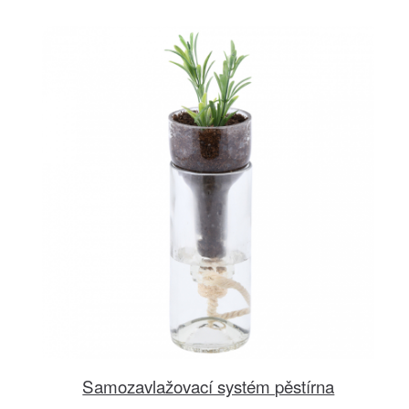
Samozavlažovací systém pěstírna