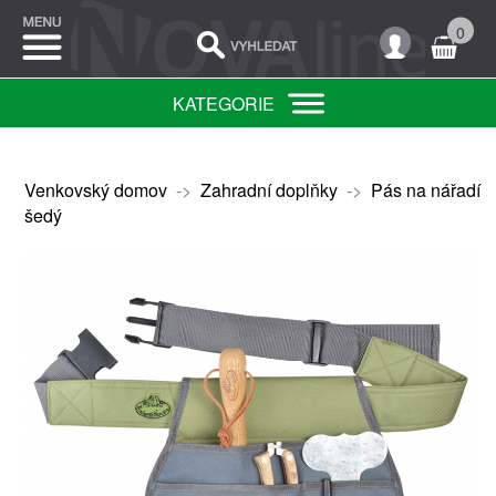
0
KATEGORIE
Venkovský domov
->
Zahradní doplňky
->
Pás na nářadí
šedý