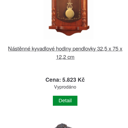
Nástěnné kyvadlové hodiny pendlovky 32,5 x 75 x
12,2 cm
Cena: 5.823 Kč
Vyprodáno
Detail