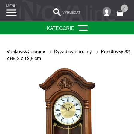
0
KATEGORIE
Venkovský domov
->
Kyvadlové hodiny
->
Pendlovky 32
x 69,2 x 13,6 cm