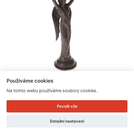
Používáme cookies
Svícen anděl 12×37×12cm
Na tomto webu používáme soubory cookies.
Cena: 999 Kč
Povolit vše
Skladem
Doručíme do: 11.8.
Detailní nastavení