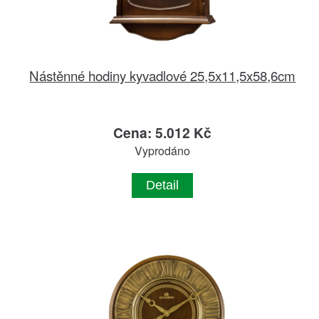
Nástěnné hodiny kyvadlové 25,5x11,5x58,6cm
Cena: 5.012 Kč
Vyprodáno
Detail