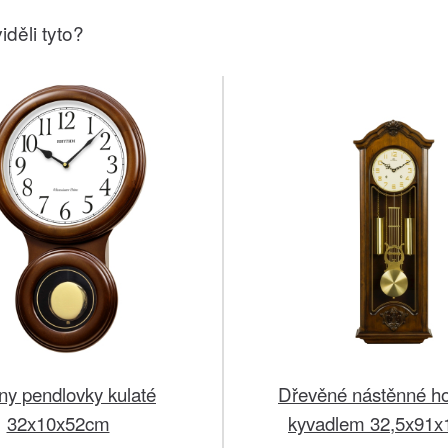
iděli tyto?
ny pendlovky kulaté
Dřevěné nástěnné ho
32x10x52cm
kyvadlem 32,5x91