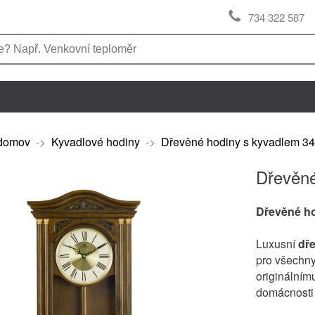
734 322 587
domov
->
Kyvadlové hodiny
->
Dřevěné hodiny s kyvadlem 3
Dřevěné
Dřevěné h
Luxusní
dř
pro všechny
originálním
domácnosti 