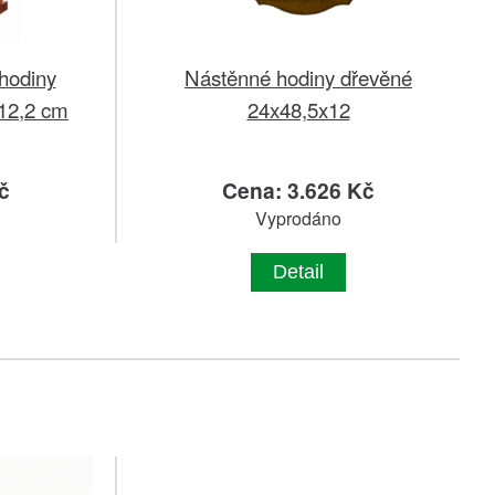
hodiny
Nástěnné hodiny dřevěné
 12,2 cm
24x48,5x12
č
Cena: 3.626 Kč
Vyprodáno
Detail