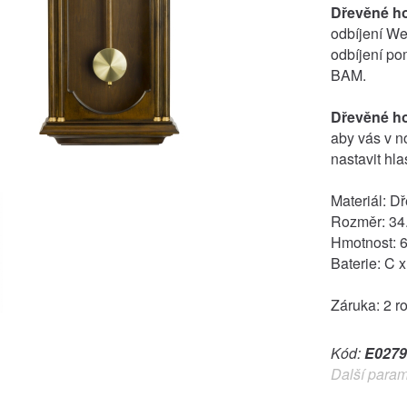
Dřevěné h
odbíjení We
odbíjení po
BAM.
Dřevěné h
aby vás v n
nastavit hlas
Materiál: D
Rozměr: 34.
Hmotnost: 6
Baterie: C x
Záruka: 2 r
Kód:
E0279
Další param