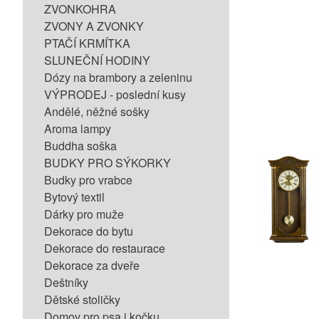
ZVONKOHRA
ZVONY A ZVONKY
PTAČÍ KRMÍTKA
SLUNEČNÍ HODINY
Dózy na brambory a zeleninu
VÝPRODEJ - poslední kusy
Andělé, něžné sošky
Aroma lampy
Buddha soška
BUDKY PRO SÝKORKY
Budky pro vrabce
Bytový textil
Dárky pro muže
Dekorace do bytu
Dekorace do restaurace
Dekorace za dveře
Deštníky
Dětské stoličky
Domov pro psa i kočku