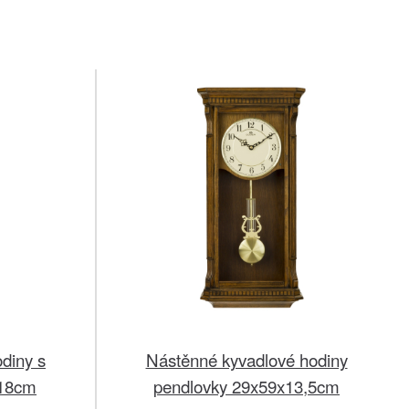
diny s
Nástěnné kyvadlové hodiny
x18cm
pendlovky 29x59x13,5cm