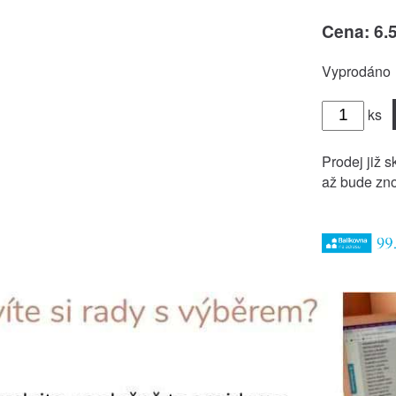
Cena: 6.
Vyprodáno
ks
Prodej již s
až bude zno