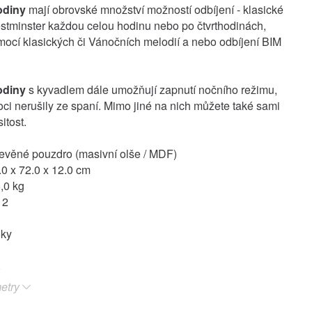
odiny
mají obrovské množství možností odbíjení - klasické
stminster každou celou hodinu nebo po čtvrthodinách,
mocí klasických či Vánočních melodií a nebo odbíjení BIM
odiny
s kyvadlem dále umožňují zapnutí nočního režimu,
oci nerušily ze spaní. Mimo jiné na nich můžete také sami
itost.
řevěné pouzdro (masivní olše / MDF)
0 x 72.0 x 12.0 cm
,0 kg
 2
oky
etry