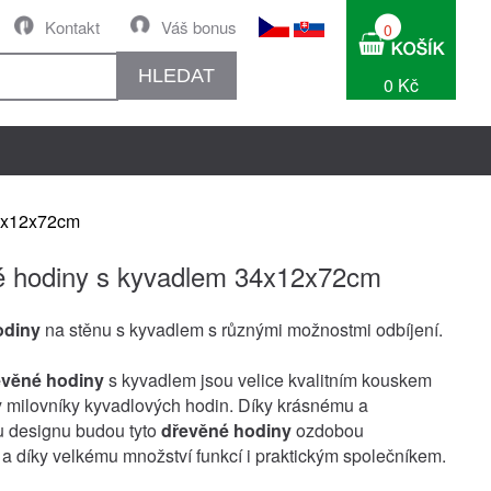
Kontakt
Váš bonus
0
HLEDAT
0 Kč
4x12x72cm
 hodiny s kyvadlem 34x12x72cm
odiny
na stěnu s kyvadlem s různými možnostmi odbíjení.
evěné hodiny
s kyvadlem jsou velice kvalitním kouskem
 milovníky kyvadlových hodin. Díky krásnému a
u designu budou tyto
dřevěné hodiny
ozdobou
a díky velkému množství funkcí i praktickým společníkem.