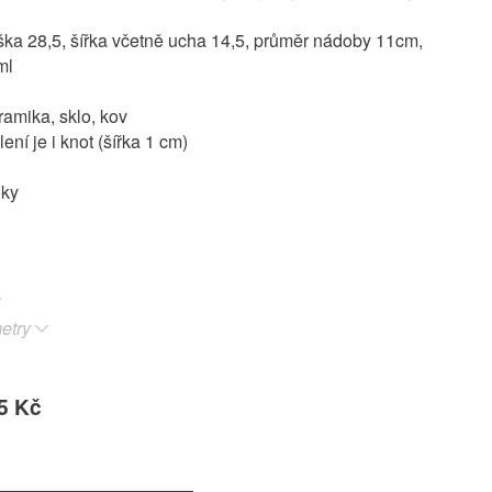
ka 28,5, šířka včetně ucha 14,5, průměr nádoby 11cm,
ml
ramika, sklo, kov
ení je i knot (šířka 1 cm)
oky
etry
5 Kč