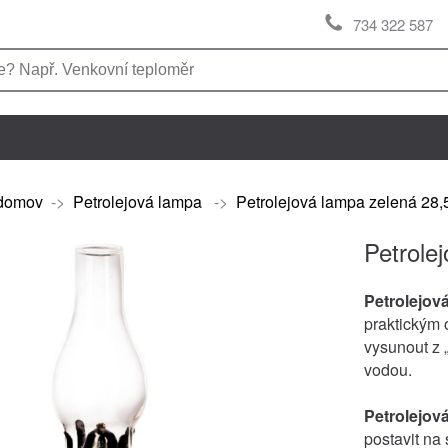
734 322 587
domov
->
Petrolejová lampa
->
Petrolejová lampa zelená 28
Petrole
Petrolejov
praktickým 
vysunout z 
vodou.
Petrolejov
postavit na