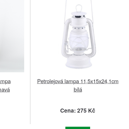
lampa
Petrolejová lampa 11,5x15x24,1cm
mavá
bílá
č
Cena: 275 Kč