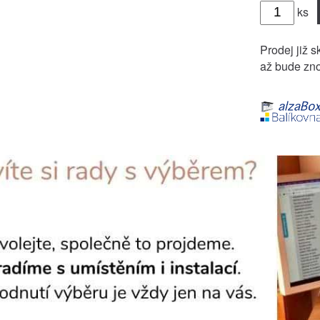
ks
Prodej již s
až bude zno