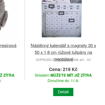
yresinová
Nástěnný kalendář s magnety 30 x
50 x 1,8 cm růžové tulipány na
mentolové
DOPRODEJ - PŮVODNÍ CENA 431.- Kč
č
Cena: 219 Kč
IŽ ZÍTRA
Skladem
MŮŽETE MÍT JIŽ ZÍTRA
.
Doručíme do: 11.8.
Detail