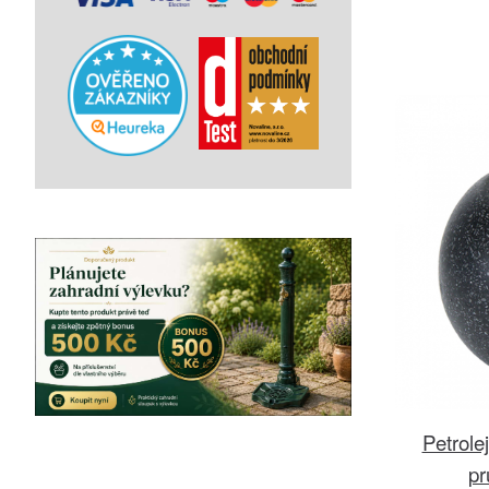
Petrole
p