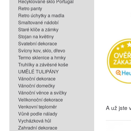
Recyklované sklo Portugal
Retro panty
Retro úchytky a madla
Smaltované nádobí
Staré klíče a zámky
Stojan na květiny
Svatební dekorace
Svícny kov, sklo, dřevo
Termo sklenice a hrnky
Truhlíky a závěsné koše
UMĚLÉ TULIPÁNY
Vánoční dekorace
Vánoční domečky
Vánoční věnce a svíčky
Velikonoční dekorace
Venkovní teploměr
A už jste v
Vůně podle nálady
Vycházková hůl
Zahradní dekorace