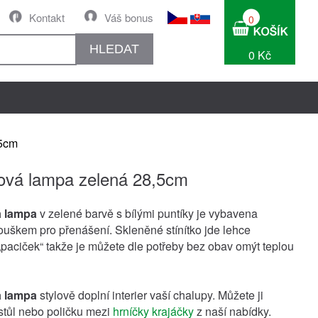
Kontakt
Váš bonus
0
HLEDAT
0 Kč
,5cm
jová lampa zelená 28,5cm
á lampa
v zelené barvě s bílými puntíky je vybavena
ouškem pro přenášení. Skleněné stínítko jde lehce
„paciček“ takže je můžete dle potřeby bez obav omýt teplou
á lampa
stylově doplní interier vaší chalupy. Můžete ji
 stůl nebo poličku mezi
hrníčky krajáčky
z naší nabídky.