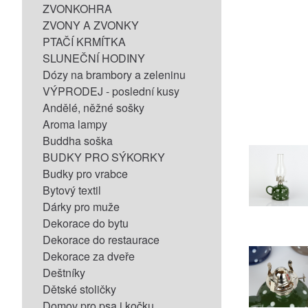
ZVONKOHRA
ZVONY A ZVONKY
PTAČÍ KRMÍTKA
SLUNEČNÍ HODINY
Dózy na brambory a zeleninu
VÝPRODEJ - poslední kusy
Andělé, něžné sošky
Aroma lampy
Buddha soška
BUDKY PRO SÝKORKY
Budky pro vrabce
Bytový textil
Dárky pro muže
Dekorace do bytu
Dekorace do restaurace
Dekorace za dveře
Deštníky
Dětské stoličky
Domov pro psa i kočku