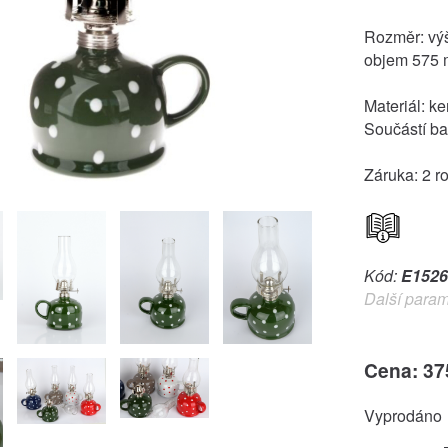
Rozměr: výš
objem 575 
Materiál: ke
Součástí bal
Záruka: 2 r
Kód:
E1526
Další param
Cena: 37
Vyprodáno