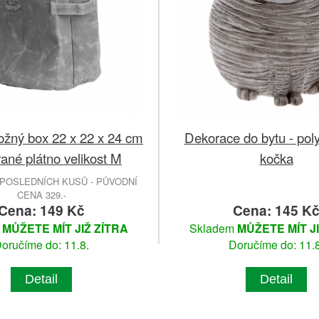
ožný box 22 x 22 x 24 cm
Dekorace do bytu - pol
ané plátno velikost M
kočka
POSLEDNÍCH KUSŮ - PŮVODNÍ
CENA 329.-
Cena: 149 Kč
Cena: 145 K
m
MŮŽETE MÍT JIŽ ZÍTRA
Skladem
MŮŽETE MÍT J
oručíme do: 11.8.
Doručíme do: 11.8
Detail
Detail