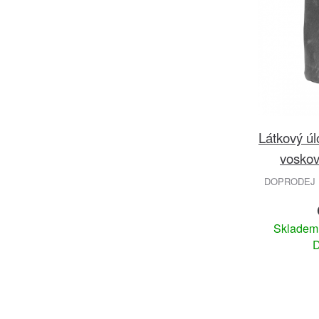
Látkový úl
voskov
DOPRODEJ 
Sklade
D