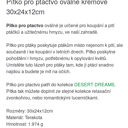
Pítko pro ptactvo oválné krémové
30x24x12cm
Pítko pro ptactvo
oválné je určené pro koupání a pití
ptáčků a užitečnému hmyzu, ve naší zahradě.
Pítko pro ptáky poskytuje ptákům místo nejenom k pití, ale
současně i ke koupání v letních dnech. Pítko poskytne
pohoštění i hmyzu, potřebnému k opylování květů.
Umístěte tuto lázeň pro ptáky tam, kde ji ptáci snadno
najdou a budete je mít na očích.
Pítko pro ptactvo patří do kolekce
DESERT DREAMS
.
Pítka tak můžete doplnit ze stejné kolekce relaxační
zvonkohrou, nebo romantickými lucerničkami.
Rozměry: 30x24x12cm
Materiál: Terakota
Hmotnost: 1.974 g