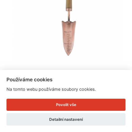
Zahradní rýček měděný 32cm
Používáme cookies
Na tomto webu používáme soubory cookies.
Cena: 379 Kč
Skladem
Povolit vše
Doručíme do: 12.8.
Detailní nastavení
Detail