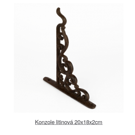
Konzole litinová 20x18x2cm