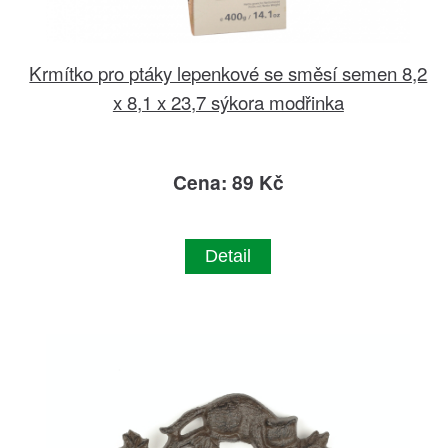
Krmítko pro ptáky lepenkové se směsí semen 8,2
x 8,1 x 23,7 sýkora modřinka
Cena: 89 Kč
Detail