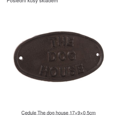
Poslední kusy skladem
Cedule The dog house 17×9×0,5cm