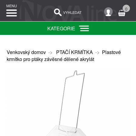
0
KATEGORIE
Venkovský domov
->
PTAČÍ KRMÍTKA
->
Plastové
krmítko pro ptáky závěsné dělené akrylát