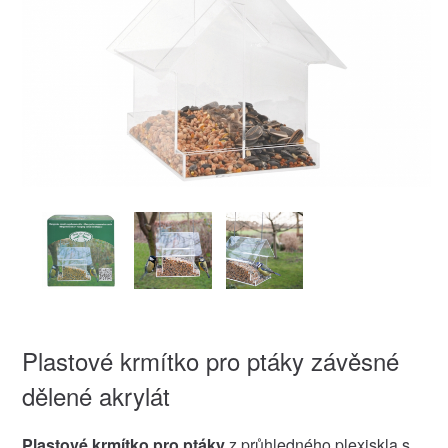
Plastové krmítko pro ptáky závěsné
dělené akrylát
Plastové krmítko pro ptáky
z průhledného plexiskla s