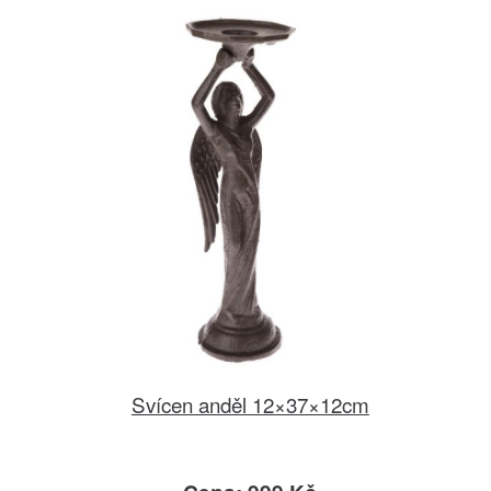
Svícen anděl 12×37×12cm