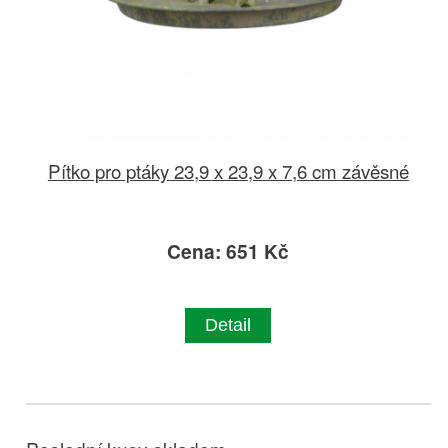
Pítko pro ptáky 23,9 x 23,9 x 7,6 cm závěsné
Cena: 651 Kč
Detail