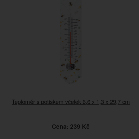
Teploměr s potiskem včelek 6,6 x 1,3 x 29,7 cm
Cena: 239 Kč