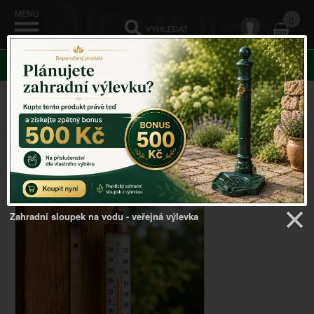
0
KATEGORIE
Venkovský domov
->
Venkovní teploměr
->
Venkovní
teploměr na okno
Zahradní sloupek na vodu - veřejná výlevka