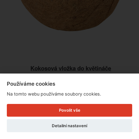
Kokosová vložka do květináče
30,5x30,5x14,3cm
Používáme cookies
Na tomto webu používáme soubory cookies.
Cena: 129 Kč
Skladem
MŮŽETE MÍT JIŽ ZÍTRA
Povolit vše
Doručíme do: 7.8.
Detailní nastavení
Detail