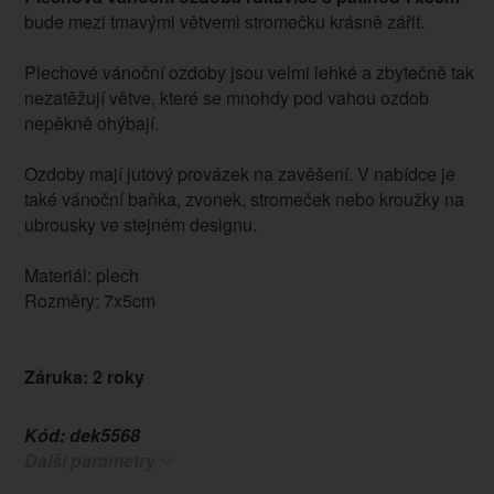
bude mezi tmavými větvemi stromečku krásně zářit.
Plechové vánoční ozdoby jsou velmi lehké a zbytečně tak
nezatěžují větve, které se mnohdy pod vahou ozdob
nepěkně ohýbají.
Ozdoby mají jutový provázek na zavěšení. V nabídce je
také vánoční baňka, zvonek, stromeček nebo kroužky na
ubrousky ve stejném designu.
Materiál: plech
Rozměry: 7x5cm
Záruka: 2 roky
Kód:
dek5568
Další parametry