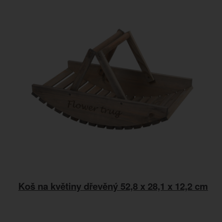
Koš na květiny dřevěný 52,8 x 28,1 x 12,2 cm