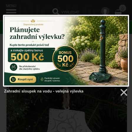
0
KATEGORIE
Venkovský domov
->
Vánoční dekorace
->
Plechová
vánoční ozdoba rukavice s patinou 7x5cm
Zahradní sloupek na vodu - veřejná výlevka