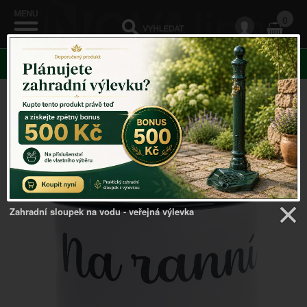
0
KATEGORIE
Venkovský domov
->
Smaltované nádobí
->
Plechový
hrnek 1000ml
Zahradní sloupek na vodu - veřejná výlevka