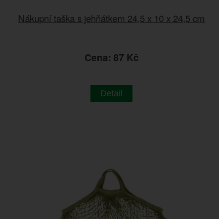
Nákupní taška s jehňátkem 24,5 x 10 x 24,5 cm
Cena: 87 Kč
Detail