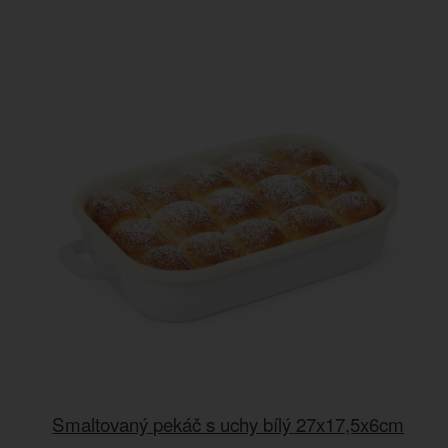
Smaltovaný pekáč s uchy bílý 27x17,5x6cm