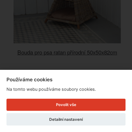
Bouda pro psa ratan přírodní 50x50x82cm
Cena: 2.999 Kč
Používáme cookies
Skladem
Na tomto webu používáme soubory cookies.
Doručíme do: 10.8.
Detail
Povolit vše
Detailní nastavení