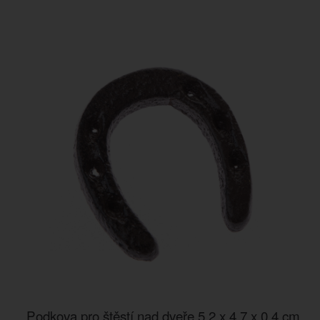
Podkova pro štěstí nad dveře 5,2 x 4,7 x 0,4 cm