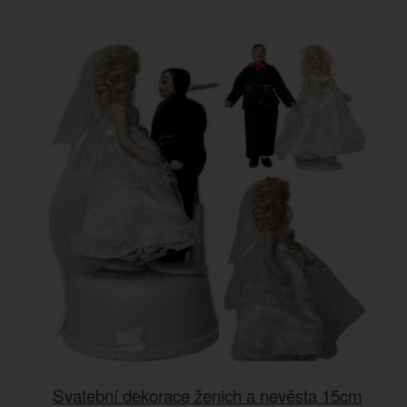
Svatební dekorace ženich a nevěsta 15cm