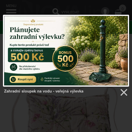
0
KATEGORIE
Venkovský domov
->
Bytový textil
->
Podsedák na židli
40×40 × 4 cm
Zahradní sloupek na vodu - veřejná výlevka