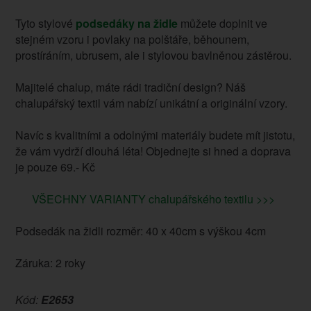
Tyto stylové
podsedáky na židle
můžete doplnit ve
stejném vzoru i povlaky na polštáře, běhounem,
prostíráním, ubrusem, ale i stylovou bavlněnou zástěrou.
Majitelé chalup, máte rádi tradiční design? Náš
chalupářský textil vám nabízí unikátní a originální vzory.
Navíc s kvalitními a odolnými materiály budete mít jistotu,
že vám vydrží dlouhá léta! Objednejte si hned a doprava
je pouze 69.- Kč
VŠECHNY VARIANTY chalupářského textilu >>>
Podsedák na židli rozměr: 40 x 40cm s výškou 4cm
Záruka: 2 roky
Kód:
E2653