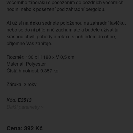
večerního táboráku s posezením do pozdních večerních
hodin, nebo k posezení pod zahradní pergolou.
Ať už si na
deku
sednete položenou na zahradní lavičku,
nebo se do ní příjemně zachumláte a budete užívat tu
krásnou chvíli pohody a relaxu s pohledem do ohně,
příjemně Vás zahřeje.
Rozměr: 130 x H 180 x V 0,5 cm
Materiál: Polyester
Čistá hmotnost: 0,357 kg
Záruka: 2 roky
Kód:
E3513
Další parametry
Cena: 392 Kč