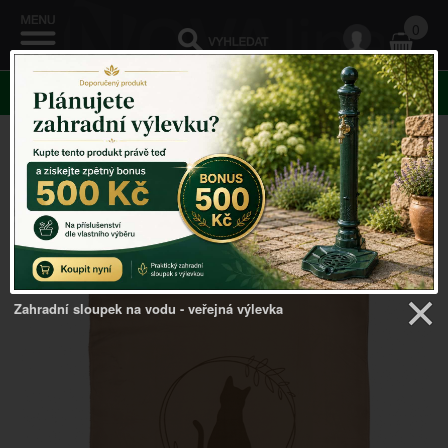
0
KATEGORIE
Venkovský domov
->
Bytový textil
->
Zahradní deka CAT
130x180cm
Zahradní sloupek na vodu - veřejná výlevka