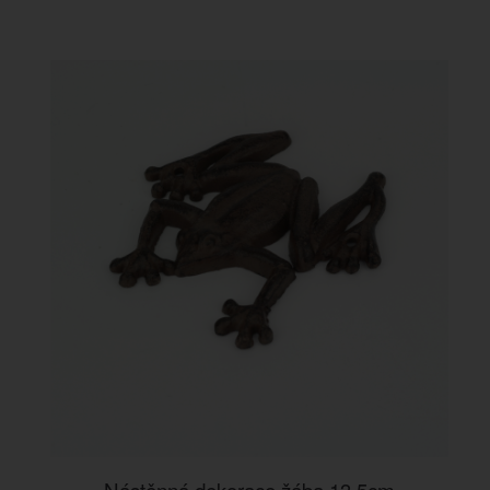
Nástěnná dekorace žába 13,5cm