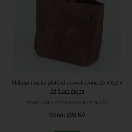
Nákupní taška plátěná povoskovaná 25 x 9,2 x
34,5 cm černá
PEVNÁ TAŠKA Z POVOSKOVANÉHO PLÁTNA
Cena: 292 Kč