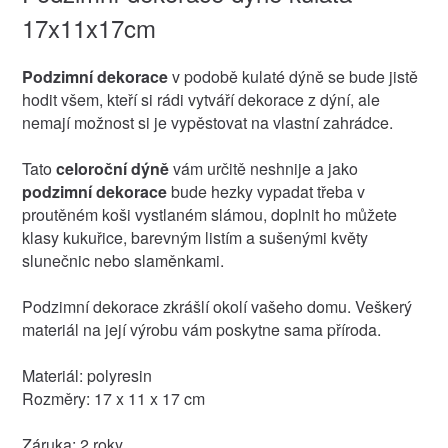
17x11x17cm
Podzimní dekorace
v podobě kulaté dýně se bude jistě
hodit všem, kteří si rádi vytváří dekorace z dýní, ale
nemají možnost si je vypěstovat na vlastní zahrádce.
Tato
celoroční dýně
vám určitě neshnije a jako
podzimní dekorace
bude hezky vypadat třeba v
proutěném koši vystlaném slámou, doplnit ho můžete
klasy kukuřice, barevným listím a sušenými květy
slunečnic nebo slaměnkami.
Podzimní dekorace zkrášlí okolí vašeho domu. Veškerý
materiál na její výrobu vám poskytne sama příroda.
Materiál: polyresin
Rozměry: 17 x 11 x 17 cm
Záruka: 2 roky