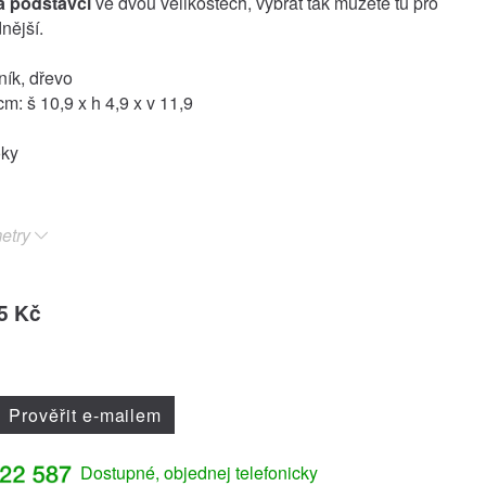
a podstavci
ve dvou velikostech, vybrat tak můžete tu pro
nější.
iník, dřevo
m: š 10,9 x h 4,9 x v 11,9
oky
etry
5 Kč
Prověřit e-mailem
Dostupné, objednej telefonicky