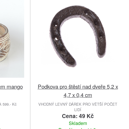
 cm mango
Podkova pro štěstí nad dveře 5,2 x
4,7 x 0,4 cm
599.- Kč
VHODNÝ LEVNÝ DÁREK PRO VĚTŠÍ POČET
LIDÍ
č
Cena: 49 Kč
Skladem