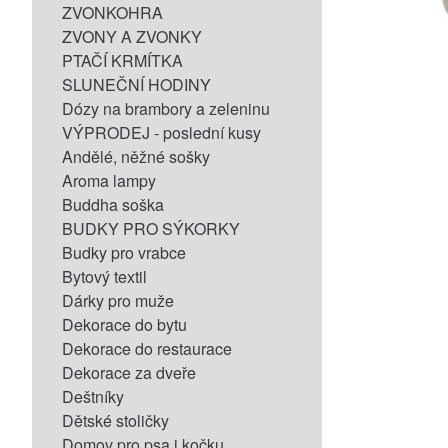
ZVONKOHRA
ZVONY A ZVONKY
PTAČÍ KRMÍTKA
SLUNEČNÍ HODINY
Dózy na brambory a zeleninu
VÝPRODEJ - poslední kusy
Andělé, něžné sošky
Aroma lampy
Buddha soška
BUDKY PRO SÝKORKY
Budky pro vrabce
Bytový textil
Dárky pro muže
Dekorace do bytu
Dekorace do restaurace
Dekorace za dveře
Deštníky
Dětské stoličky
Domov pro psa i kočku