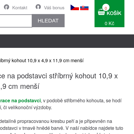
Kontakt
Váš bonus
0
HLEDAT
0 Kč
íbrný kohout 10,9 x 4,9 x 11,9 cm menší
e na podstavci stříbrný kohout 10,9 x
1,9 cm menší
race na podstavci
, v podobě stříbrného kohouta, se hodí
í, či velikonoční výzdoby.
etailně propracovanou kresbu peří a je připevněn na
dstavci v tmavě hnědé barvě. V naší nabídce najdete tuto