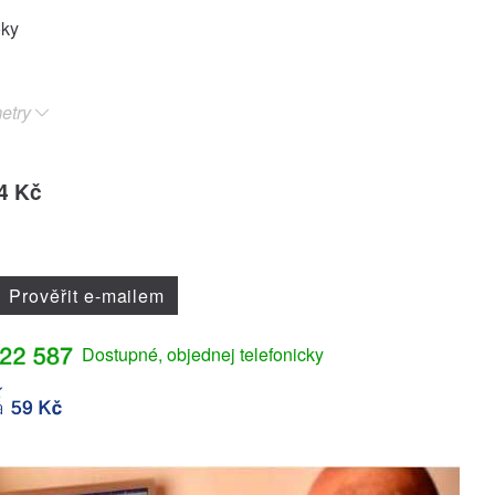
oky
etry
4 Kč
Prověřit e-mailem
Dostupné, objednej telefonicky