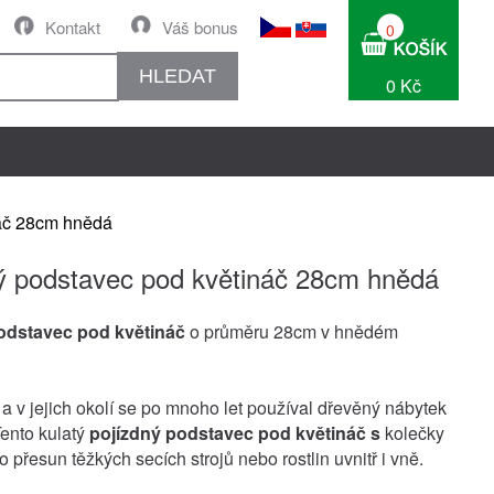
Kontakt
Váš bonus
0
HLEDAT
0 Kč
náč 28cm hnědá
ý podstavec pod květináč 28cm hnědá
odstavec pod květináč
o průměru 28cm v hnědém
a v jejich okolí se po mnoho let používal dřevěný nábytek
Tento kulatý
pojízdný podstavec pod květináč s
kolečky
ro přesun těžkých secích strojů nebo rostlin uvnitř i vně.