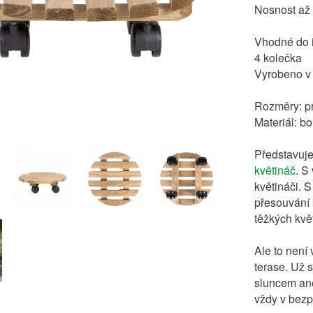
Nosnost až
Vhodné do in
4 kolečka
Vyrobeno v
Rozměry: pr
Materiál: bo
Představuj
květináč
. S
květináči. S
přesouvání 
těžkých kvě
Ale to není 
terase. Už 
sluncem an
vždy v bezp