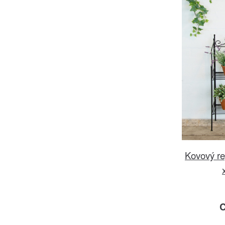
Kovový reg
C