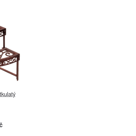
tkulatý
č