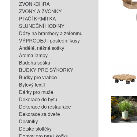
ZVONKOHRA
ZVONY A ZVONKY
PTAČÍ KRMÍTKA
SLUNEČNÍ HODINY
Dózy na brambory a zeleninu
VÝPRODEJ - poslední kusy
Andělé, něžné sošky
Aroma lampy
Buddha soška
BUDKY PRO SÝKORKY
Budky pro vrabce
Bytový textil
Dárky pro muže
Dekorace do bytu
Dekorace do restaurace
Dekorace za dveře
Deštníky
Dětské stoličky
Domov pro psa i kočku