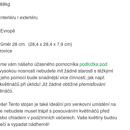
 88kg
teriéru i exteriéru
 Evropě
ůměr 28 cm. (28,4 x 28,4 x 7,9 cm)
rovice
eme vám nášeho úžasného pomocníka
podložka pod
 vysokou nosností nebudete mít žádné starosti s těžkými
 jeho pomocí bude snadnější více činností, jak např.
květináčů při úklidu! Již žádné obtížné přemísťování
tináčů.
vše! Tento stojan je také ideální pro venkovní umístění na
se nebudete muset trápit s posouváním květináčů před
ebo chladem v podzimních večerech. Vaše květiny budou
ečí a vypadat nádherně!