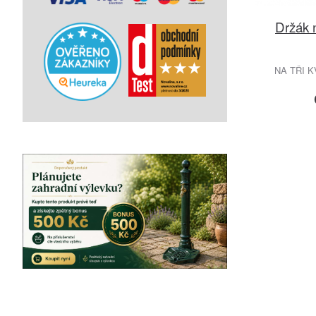
Držák 
NA TŘI K