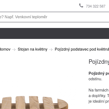
734 322 587
domov
->
Stojan na květiny
->
Pojízdný podstavec pod květi
Pojízdn
Pojízdný p
odstínu.
Na farmách 
a doplňky. 
je ideální p