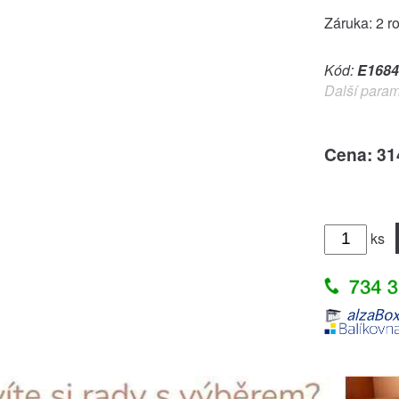
Záruka: 2 r
Kód:
E1684
Další param
Cena: 31
ks