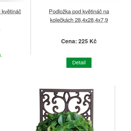
 květináč
Podložka pod květináč na
kolečkách 28,4x28,4x7,9
g
č
Cena: 225 Kč
.
Detail