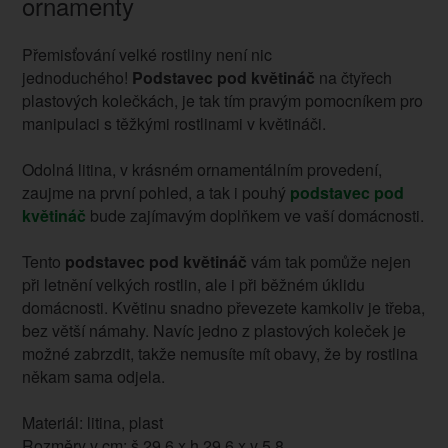
ornamenty
Přemisťování velké rostliny není nic
jednoduchého!
Podstavec pod květináč
na čtyřech
plastových kolečkách, je tak tím pravým pomocníkem pro
manipulaci s těžkými rostlinami v květináči.
Odolná litina, v krásném ornamentálním provedení,
zaujme na první pohled, a tak i pouhý
podstavec pod
květináč
bude zajímavým doplňkem ve vaší domácnosti.
Tento
podstavec pod květináč
vám tak pomůže nejen
při letnění velkých rostlin, ale i při běžném úklidu
domácnosti. Květinu snadno převezete kamkoliv je třeba,
bez větší námahy. Navíc jedno z plastových koleček je
možné zabrzdit, takže nemusíte mít obavy, že by rostlina
někam sama odjela.
Materiál: litina, plast
Rozměry v cm: š 29,6 x h 29,6 x v 5,8