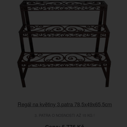
Regál na květiny 3.patra 78,5x49x65,5cm
3. PATRA O NOSNOSTI AŽ 15 KG !
Cena: 5.776 Kč