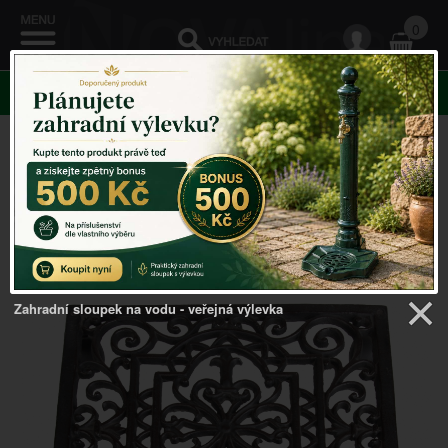
0
KATEGORIE
Venkovský domov
->
Stojan na květiny
->
Podstavec pod
květináč čtvercový na kolečkách 29,6 x 29,6 cm litina s
ornamenty
Zahradní sloupek na vodu - veřejná výlevka