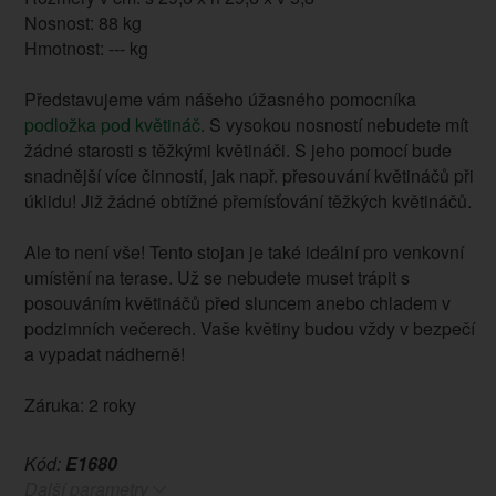
Nosnost: 88 kg
Hmotnost: --- kg
Představujeme vám nášeho úžasného pomocníka
podložka pod květináč
. S vysokou nosností nebudete mít
žádné starosti s těžkými květináči. S jeho pomocí bude
snadnější více činností, jak např. přesouvání květináčů při
úklidu! Již žádné obtížné přemísťování těžkých květináčů.
Ale to není vše! Tento stojan je také ideální pro venkovní
umístění na terase. Už se nebudete muset trápit s
posouváním květináčů před sluncem anebo chladem v
podzimních večerech. Vaše květiny budou vždy v bezpečí
a vypadat nádherně!
Záruka: 2 roky
Kód:
E1680
Další parametry