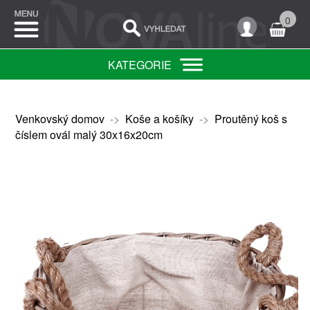
0
KATEGORIE
Venkovský domov
->
Koše a košíky
->
Proutěný koš s
číslem ovál malý 30x16x20cm