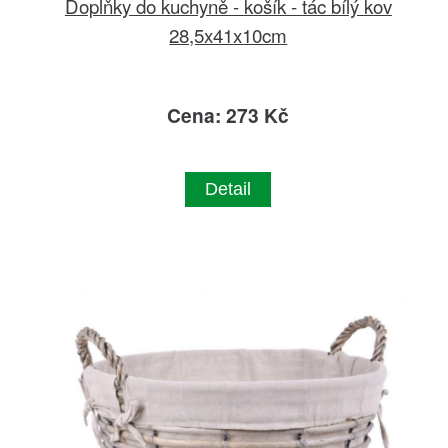
Doplňky do kuchyně - košík - tác bílý kov
28,5x41x10cm
Cena: 273 Kč
Detail