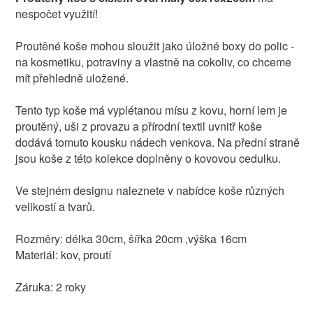
nespočet využití!
Proutěné koše mohou sloužit jako úložné boxy do polic -
na kosmetiku, potraviny a vlastně na cokoliv, co chceme
mít přehledně uložené.
Tento typ koše má vyplétanou mísu z kovu, horní lem je
proutěný, uši z provazu a přírodní textil uvnitř koše
dodává tomuto kousku nádech venkova. Na přední straně
jsou koše z této kolekce doplněny o kovovou cedulku.
Ve stejném designu naleznete v nabídce koše různých
velikostí a tvarů.
Rozměry: délka 30cm, šířka 20cm ,výška 16cm
Materiál: kov, proutí
Záruka: 2 roky