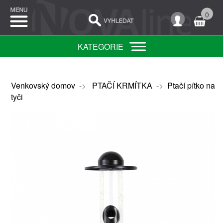
0
KATEGORIE
Venkovský domov
->
PTAČÍ KRMÍTKA
->
Ptačí pítko na
tyči